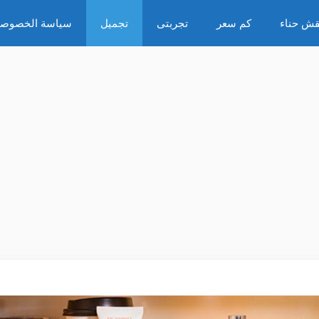
قش حناء
كم سعر
تجربتى
تجميل
سياسة الخصوصي