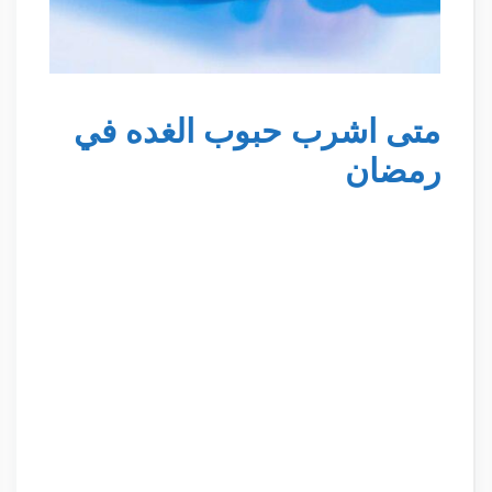
متى اشرب حبوب الغده في
رمضان