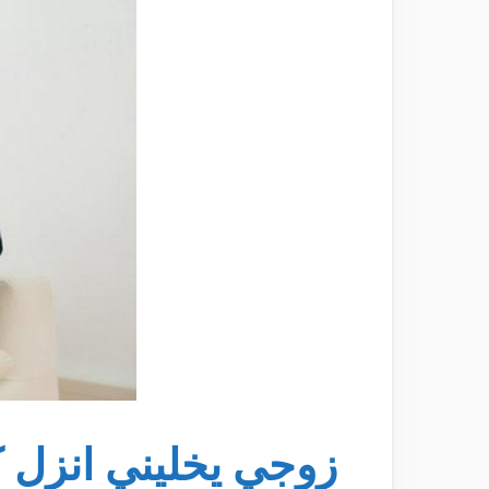
زوجي يخليني انزل ك