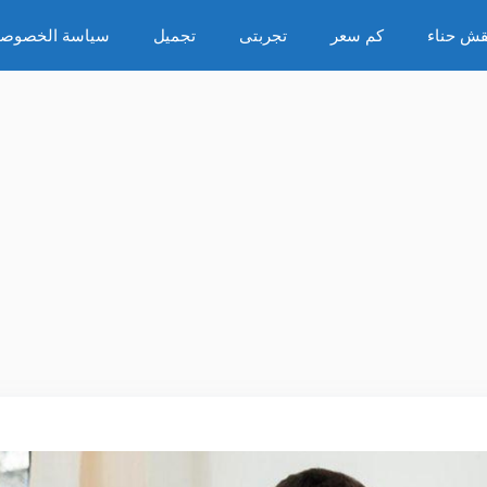
قش حناء
كم سعر
تجربتى
تجميل
سياسة الخصوصي