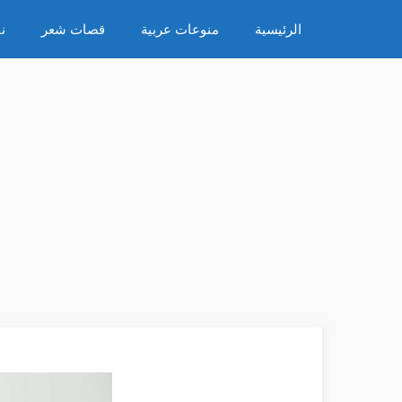
نتقل
الرئيسية
منوعات عربية
قصات شعر
ن
لى
لمحتوى