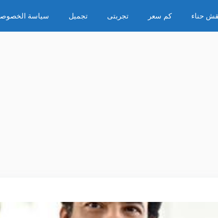
قش حناء
كم سعر
تجربتى
تجميل
سياسة الخصوصي