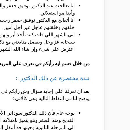
انا تعالجت عند الدكتور توفيق جعفر وال
وأبدا مو استغلالي.
انا أتعالج مع الدكتور توفيق جعفر رحت
خلقهم وخلقتهم عاجل غير اجل أمين.
اني الشهر اللي فات كنت أخذ أبر ولهوم
سبحانه عز وجل وبفضل متابعتي مع دكتو
اعترض علي شيء وإن شاء الله الشهر 
من خلال قسم ايه رأيكم في تعرف علي المزيد م
نبذة مختصرة عن ذلك الدكتور :
بعد ان تعرفنا علي إجابة سؤال وش رايكم في 
يوضح لنا في النقاط التالية وهي كالاتي :
بوجه عام فأن ذلك الدكتور سوداني الأ
القديح ومنذ الصغر وهو يتميز بامتلاكه
الي المرحلة الثانوية وحينها قد أنتق