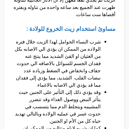
ظهرت عند الجميع بعد ساعه واحده من تناوله وبفتره
أقصاها ست ساعات.
مساوئ استخدام زيت الخروع للولادة :
شرب النساء الحوامل لهذا الزيت خلال فتره
الولاده من الممكن ان يؤدي الي الاصابه بكل
من الغثيان او القئ الشديد مما ينتج عنه
فقدان الجسم للسوائل بالاضافه الي حدوث
جفاف وانخفاض في الضغط وزياده عدد
نبضات القلب الشديد، مما يؤدي إلى فقدان
مما قد يؤدي الي الاصابه بالاغماء.
وقد يؤدي ذلك إلى التأثير على الجنين حيث
يتأثر النبض ووصول الغذاء وقد تتضرر
المشيمه ويتجلط الدم مما يتسسب في
حدوث عسر في عمليه الولاده وبالتالي تهديد
حياه كل من الأم او الجنين.
كما ان شربه لايام متتاليه من الممكن ان