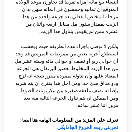
النساء بلغ مائه امرأه تقريبا قد تجاوزن موعد الولاده
المتوقع ان ثمانيه وخمسون في المائه منهن بدأن
مرحله المخاض الفعلي بعد جرعه واحده من هذا
الزيت بمقدار ستون مل مقابل اربعه واثنان من
عشره ممن لم يقومن بتناول هذا الزيت.
ولكن لا نوصي باجراء هذه الطريقه حيث وبحسب
استطلاع أجرته بعض من ممرضات التمريض قد وجد
أن حوالي ربع أو نصف أو حوالي مائه وسته عشر مل
من هذا الزيت المخلوط بعصير البرتقال هي الجرعه
المعتاد عليها وأن تناوله بمفرده مقزز نتيجه انه لزج
وذو مذاق سئ جدا ومن اجل هذا يقترح ان يتم شربه
بإضافه نصف ملعقه صغيره من بيكربونات الصودا
ومن الممكن ان يتم تناول الجرعه التاليه منه بعد
مرور اثنا عشر ساعه.
تعرف علي المزيد من المعلومات الهامه هنا ايضا :
تجربتي زيت الخروع الجامايكي