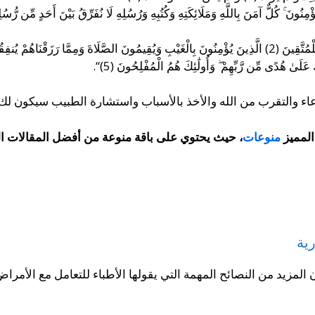
نُونَ ۚ كُلٌّ آمَنَ بِاللَّهِ وَمَلَائِكَتِهِ وَكُتُبِهِ وَرُسُلِهِ لَا نُفَرِّقُ بَيْنَ أَحَدٍ مِّن رُّسُلِه
دعاء والتقرب من الله والأخذ بالأسباب واستشارة الطبيب سيكون لك
لمميز
منوعات
،
حيث يحتوي على باقة منوعة من أفضل المقالات الم
ية
 المزيد من النصائح المهمة التي يقولها الأطباء للتعامل مع الأمراض