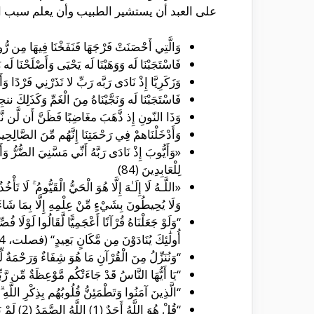
على العبد أن يستشير الطبيب وأن يعلم سبب ا
وَالَّتِي أَحْصَنَتْ فَرْجَهَا فَنَفَخْنَا فِيهَا مِن رُّوحِنَا وَجَعَلْ
فَاسْتَجَبْنَا لَه وَوَهَبْنَا لَه يَحْيَى وَأَصْلَحْنَا لَ
وَزَكَرِيَّا إِذْ نَادَى رَبَّه رَبِّ لا تَذَرْنِي فَرْدًا وَأَن
فَاسْتَجَبْنَا لَه وَنَجَّيْنَاهُ مِنَ الْغَمِّ وَكَذَلِكَ ننجِ
وَذَا النّونِ إِذ ذَّهَبَ مغَاضِبًا فَظَنَّ أَن لَّن نَّق
وَأَدْخَلْنَاهمْ فِي رَحْمَتِنَا إِنَّهُم مِّنَ الصَّالِحِينَ (
لِلْعَابِدِينَ (84)
«اللَّـهُ لَا إِلَـٰهَ إِلَّا هُوَ الْحَيُّ الْقَيُّومُ ۚ لَا تَ
وَلَا يُحِيطُونَ بِشَيْءٍ مِّنْ عِلْمِهِ إِلَّا بِمَا شَا
“وَلَوْ جَعَلْنَاهُ قُرْآنًا أَعْجَمِيًّا لَّقَالُوا لَوْلَا ف
أُولَٰئِكَ يُنَادَوْنَ مِن مَّكَانٍ بَعِيدٍ“ (فصلت، 44).
“وَنُنَزِّلُ مِنَ الْقُرْآنِ مَا هُوَ شِفَاءٌ وَرَحْمَةٌ لِّل
“يَا أَيُّهَا النَّاسُ قَدْ جَاءَتْكُم مَّوْعِظَةٌ مِّن رَّ
“الَّذِينَ آمَنُوا وَتَطْمَئِنُّ قُلُوبُهُم بِذِكْرِ اللَّهِ ۗ 
“قُلْ هُوَ اللَّهُ أَحَدٌ (1) اللَّهُ الصَّمَدُ (2) لَمْ يَلِدْ وَلَمْ يُولَدْ (3) وَلَمْ يَكُن لَّهُ كُفُوًا أَحَدٌ (4)“