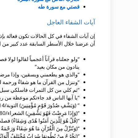
قصتي مع سورة طه
آيات الشفاء العاجل
إن آيات الشفاء في كل الحالات تكون فعالة بإذن
أن عرضنا خلال الأسطر السابقة عدد كبير من الآي
“ولو جعلناه قرآناً أعجمياً لقالوا لولا
ينادون من مكان بعيد”
“والذي هو يطعمني ويسقين، وإذا مرض
“وننزل من القرآن ما هو شفاءٌ ورحمة للم
“ثم كلي من كل الثمرات فاسلكي سبل رب
“يا آيها الناس قد جاءتكم موعظة من رب
” (وَيَشْفِ صُدُورَ قَوْمٍ مُؤْمِنِينَ) التوبة/14″
“(وَإِذَا مَرِضْتُ فَهُوَ يَشْفِينِ) الشعراء/80”
“(قُلْ هُوَ لِلَّذِينَ آمَنُوا هُدًى وَشِفَاءٌ) فصلت/4
“(وَنُنَزِّلُ مِنَ الْقُرْآنِ مَا هُوَ شِفَاءٌ وَرَحْمَةٌ 
“(يَخْرُجُ مِنْ بُطُونِهَا شَرَابٌ مُخْتَلِفٌ أَلْوَانُه