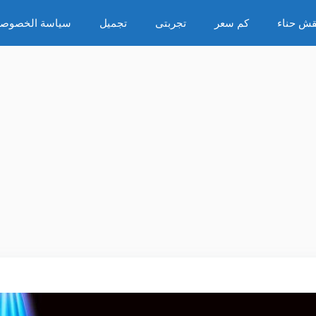
قش حناء
كم سعر
تجربتى
تجميل
سياسة الخصوصي