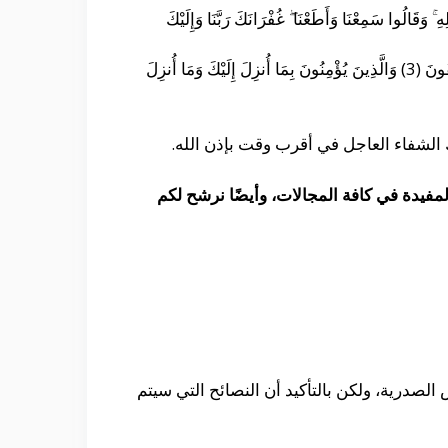
ِ ۚ وَقَالُوا سَمِعْنَا وَأَطَعْنَا ۖ غُفْرَانَكَ رَبَّنَا وَإِلَيْكَ
“الم (1) ذَٰلِكَ الْكِتَابُ لَا رَيْبَ ۛ فِيهِ ۛ هُدًى لِّلْمُتَّقِينَ (2) الَّذِينَ يُؤْمِنُونَ بِالْغَيْبِ وَيُقِيمُونَ الصَّلَاةَ وَمِمَّا رَزَقْنَاهُمْ يُنفِقُونَ (3) وَالَّذِينَ يُؤْمِنُونَ بِمَا أُنزِلَ إِلَيْكَ وَمَا أُنزِلَ
 الشفاء العاجل في أقرب وقت بإذن الله.
فيدة في كافة المجالات، وأيضًا نرشح لكم
 الصدرية، ولكن بالتأكيد أن النصائح التي سيتم