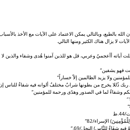
 الله بالطبع، وبالتالي يمكن الاعتماد على الآيات مع الأخذ بالأسب
ات لا يزال هناك الكثير ومنها التالي.
 فصلت آياته أأعجميٌ وعربي، قل هو للذين آمنوا هُدى وشفاء والذين لا
ت فهو يشفين”
ؤمنين ولا يزيد الظالمين إلاّ خساراً”
ك ذُللا يخرج من بطونها شرابٌ مختلفٌ ألوانه فيه شفاءٌ للناس إن
كم وشفاءٌ لما في الصدور وهدًى ورحمة للمؤمنين”
4.ط
لِلْمُؤْمِنِينَ) الإسراء/82”
ُ فِيهِ شِفَاءٌ لِلنَّاسِ) النحل/69.”