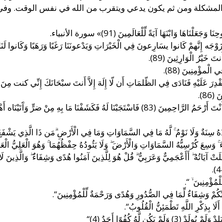
لمشكلة ومن ثم يكون يدعي ويتقرب من الله في نفس الوقت. وفي ك
نَاهَا وَابْنَهَا آيَةً لِّلْعَالَمِينَ (91)» سورة الأنبياء.
ه زَوْجَه إِنَّهمْ كَانوا يسَارِعونَ فِي الْخَيْرَاتِ وَيَدْعونَنَا رَغَبًا وَرَهَبًا وَكَانوا لَنَا 
تَ خَيْرُ الْوَارِثِينَ (89).
ي الْمؤْمِنِينَ (88).
ْدِرَ عَلَيْهِ فَنَادَى فِي الظّلمَاتِ أَن لّا إِلَهَ إِلاَّ أَنتَ سبْحَانَكَ إِنِّي كنت مِنَ الظ
86).
«وَأَيُّوبَ إِذْ نَادَى رَبَّهُ أَنِّي مَسَّنِيَ الضُّرُّ وَأَنْتَ أَرْحَمُ الرَّاحِمِينَ (83) فَاسْتَجَبْنَا لَهُ 
أْخُذُهُ سِنَةٌ وَلَا نَوْمٌ ۚ لَّهُ مَا فِي السَّمَاوَاتِ وَمَا فِي الْأَرْ‌ضِ ۗمَن ذَا الَّذِي يَشْفَعُ عِن
ءَ ۚ وَسِعَ كُرْ‌سِيُّهُ السَّمَاوَاتِ وَالْأَرْ‌ضَ ۖ وَلَا يَئُودُهُ حِفْظُهُمَا ۚ وَهُوَ الْعَلِ
ُصِّلَتْ آيَاتُهُ ۖ أَأَعْجَمِيٌّ وَعَرَبِيٌّ ۗ قُلْ هُوَ لِلَّذِينَ آمَنُوا هُدًى وَشِفَاءٌ ۖ وَالَّذِينَ
ْمُؤْمِنِينَ ۙ “.
بِّكُمْ وَشِفَاءٌ لِّمَا فِي الصُّدُورِ وَهُدًى وَرَحْمَةٌ لِّلْمُؤْمِنِينَ“.
أَلَا بِذِكْرِ اللَّهِ تَطْمَئِنُّ الْقُلُوبُ“.