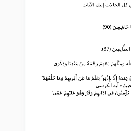
ل الحالات إليك الآيات.
خَاشِعِينَ (90).
َّالِمِينَ (87).
فَكَشَفْنَا مَا بِهِ مِنْ ضرٍّ وَآَتَيْنَاه أَهْلَه وَمِثْلَهمْ مَعَهمْ رَحْمَةً مِنْ عِنْدِنَا وَذِكْرَى
دَهُ إِلَّا بِإِذْنِهِ ۚ يَعْلَمُ مَا بَيْنَ أَيْدِيهِمْ وَمَا خَلْفَهُمْ ۖ
يُّ الْعَظِيمُ» آية الكرسي.
 لَا يُؤْمِنُونَ فِي آذَانِهِمْ وَقْرٌ وَهُوَ عَلَيْهِمْ عَمًى ۚ