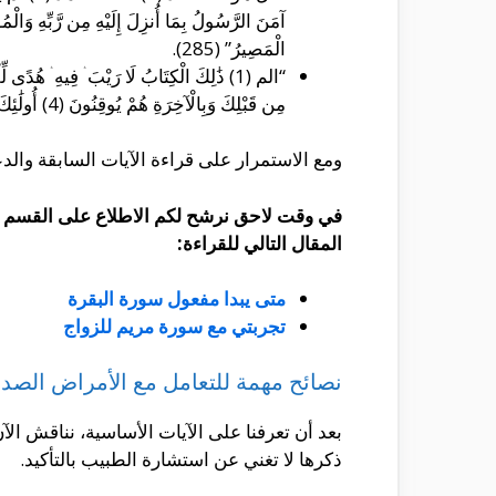
آمَنَ الرَّسُولُ بِمَا أُنزِلَ إِلَيْهِ مِن رَّبِّهِ وَالْمُؤْمِ
الْمَصِيرُ” (285).
مِن قَبْلِكَ وَبِالْآخِرَةِ هُمْ يُوقِنُونَ (4) أُولَٰئِكَ عَلَىٰ هُدًى مِّن رَّبِّهِمْ ۖ وَأُولَٰئِكَ هُمُ الْمُفْلِحُونَ (5)“.
ومع الاستمرار على قراءة الآيات السابقة وال
في وقت لاحق نرشح لكم الاطلاع على القسم ا
المقال التالي للقراءة:
متى يبدا مفعول سورة البقرة
تجربتي مع سورة مريم للزواج
نصائح مهمة للتعامل مع الأمراض الصدر
بعد أن تعرفنا على الآيات الأساسية، نناقش الآن
ذكرها لا تغني عن استشارة الطبيب بالتأكيد.