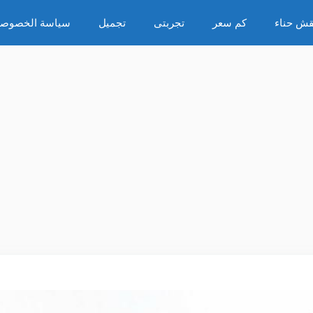
قش حناء
كم سعر
تجربتى
تجميل
سياسة الخصوصي