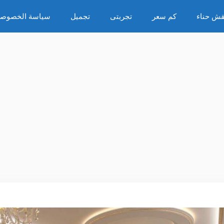
قش حناء
كم سعر
تجربتى
تجميل
سياسة الخصوصي