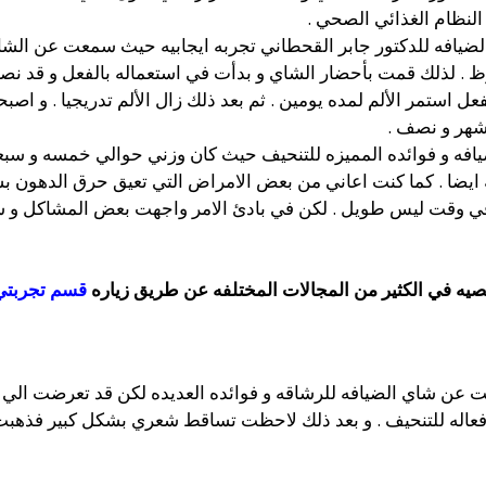
النظام الغذائي الصحي .
 الضيافه للدكتور جابر القحطاني تجربه ايجابيه حيث سمعت عن الشا
 . لذلك قمت بأحضار الشاي و بدأت في استعماله بالفعل و قد نص
لفعل استمر الألم لمده يومين . ثم بعد ذلك زال الألم تدريجيا . و
لضيافه و فوائده المميزه للتنحيف حيث كان وزني حوالي خمسه و سبع
ه ايضا . كما كنت اعاني من بعض الامراض التي تعيق حرق الدهون 
1 كيلو من وزني في وقت ليس طويل . لكن في بادئ الامر واجهت بعض المشاكل
صيه في الكثير من المجالات المختلفه عن طريق زياره
قسم تجربتي
 عن شاي الضيافه للرشاقه و فوائده العديده لكن قد تعرضت الي 
عاله للتنحيف . و بعد ذلك لاحظت تساقط شعري بشكل كبير فذهبت 