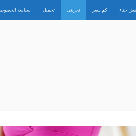
قش حناء
كم سعر
تجربتى
تجميل
سياسة الخصوصي