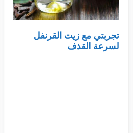
تجربتي مع زيت القرنفل
لسرعة القذف