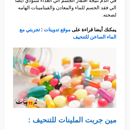
في الدم نتيجه افتقار الجسم الي الغذاء ستؤدي ايضا
الي فقد الجسم للماء والمعادن والفيتامينات الهامه
لصحته.
يمكنك أيضا قراءة على
موقع تدوينات
:
تجربتي مع
الماء الساخن للتنحيف
مين جربت الملينات للتنحيف :