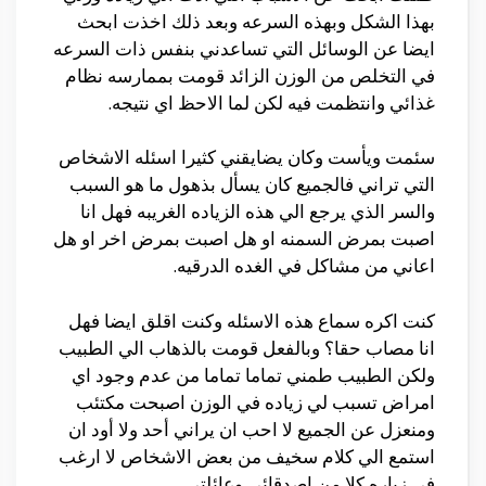
بهذا الشكل وبهذه السرعه وبعد ذلك اخذت ابحث
ايضا عن الوسائل التي تساعدني بنفس ذات السرعه
في التخلص من الوزن الزائد قومت بممارسه نظام
غذائي وانتظمت فيه لكن لما الاحظ اي نتيجه.
سئمت ويأست وكان يضايقني كثيرا اسئله الاشخاص
التي تراني فالجميع كان يسأل بذهول ما هو السبب
والسر الذي يرجع الي هذه الزياده الغريبه فهل انا
اصبت بمرض السمنه او هل اصبت بمرض اخر او هل
اعاني من مشاكل في الغده الدرقيه.
كنت اكره سماع هذه الاسئله وكنت اقلق ايضا فهل
انا مصاب حقا؟ وبالفعل قومت بالذهاب الي الطبيب
ولكن الطبيب طمني تماما تماما من عدم وجود اي
امراض تسبب لي زياده في الوزن اصبحت مكتئب
ومنعزل عن الجميع لا احب ان يراني أحد ولا أود ان
استمع الي كلام سخيف من بعض الاشخاص لا ارغب
في زياره كلا من اصدقائي وعائلتي.