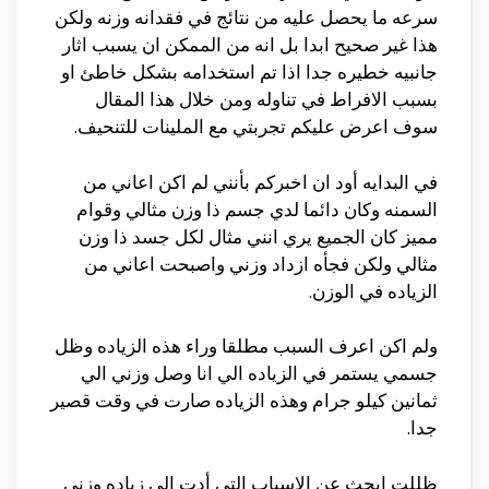
سرعه ما يحصل عليه من نتائج في فقدانه وزنه ولكن
هذا غير صحيح ابدا بل انه من الممكن ان يسبب اثار
جانبيه خطيره جدا اذا تم استخدامه بشكل خاطئ او
بسبب الافراط في تناوله ومن خلال هذا المقال
سوف اعرض عليكم تجربتي مع الملينات للتنحيف.
في البدايه أود ان اخبركم بأنني لم اكن اعاني من
السمنه وكان دائما لدي جسم ذا وزن مثالي وقوام
مميز كان الجميع يري انني مثال لكل جسد ذا وزن
مثالي ولكن فجأه ازداد وزني واصبحت اعاني من
الزياده في الوزن.
ولم اكن اعرف السبب مطلقا وراء هذه الزياده وظل
جسمي يستمر في الزياده الي انا وصل وزني الي
ثمانين كيلو جرام وهذه الزياده صارت في وقت قصير
جدا.
ظللت ابحث عن الاسباب التي أدت الي زياده وزني