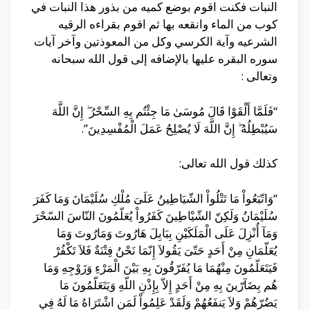
النبات فكنت اقوم بوضع كميه من بذور هذا النبات في
كوب من الماء وانقعه بها ثم اقوم بقراءه الرقيه
الشرعيه وآية الكرسي وكل من المعوذتين وآخر آيات
سوره البقره عليها بالإضافه إلى قول الله سبحانه
وتعالى :
“فَلَمَّا أَلْقَوْا قَالَ مُوسَىٰ مَا جِئْتُم بِهِ السِّحْرُ ۖ إِنَّ اللَّهَ
سَيُبْطِلُهُ ۖ إِنَّ اللَّهَ لَا يُصْلِحُ عَمَلَ الْمُفْسِدِينَ”.
كذلك قول الله تعالى:
“وَاتّبَعُواْ مَا تَتْلُواْ الشّيَاطِينُ عَلَىَ مُلْكِ سُلَيْمَانَ وَمَا كَفَرَ
سُلَيْمَانُ وَلَكِنّ الشّيْاطِينَ كَفَرُواْ يُعَلّمُونَ النّاسَ السّحْرَ
وَمَآ أُنْزِلَ عَلَى الْمَلَكَيْنِ بِبَابِلَ هَارُوتَ وَمَارُوتَ وَمَا
يُعَلّمَانِ مِنْ أَحَدٍ حَتّىَ يَقُولاَ إِنّمَا نَحْنُ فِتْنَةٌ فَلاَ تَكْفُرْ
فَيَتَعَلّمُونَ مِنْهُمَا مَا يُفَرّقُونَ بِهِ بَيْنَ الْمَرْءِ وَزَوْجِهِ وَمَا
هُم بِضَآرّينَ بِهِ مِنْ أَحَدٍ إِلاّ بِإِذْنِ اللّهِ وَيَتَعَلّمُونَ مَا
يَضُرّهُمْ وَلاَ يَنفَعُهُمْ وَلَقَدْ عَلِمُواْ لَمَنِ اشْتَرَاهُ مَا لَهُ فِي