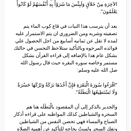
الاَخِرَةِ مِنْ خَلاَقٍ وَلَبِئْسَ مَا شَرَوْاْ بِهِ أَنْفُسَهُمْ لَوْ كَانُواْ
يَعْلَمُونَ”.
بعد أن يترسب هذا النبات في قاع كوب الماء يتم
تصفيته وشربه ومن الضروري ان يتم الاستمرار عليه
لمده لا تقل عن ثمانيه أسابيع من اجل الحصول علي
فوائده المرجوه وبالتأكيد ستلاحظ التحسن في حالتك
بشكل عام هذا بالإضافه إلى قراءه القرآن بشكل
مستمر وخاصه سوره البقره حيث قال رسول الله
صل الله عليه وسلم:
“اقْرَءُوا سُورَةَ الْبَقَرَةِ فَإِنَّ أَخْذَهَا بَرَكَةٌ وَتَرْكَهَا حَسْرَةٌ
وَلَا تَسْتَطِيعُهَا الْبَطَلَةُ”.
والجدير بالذكر إلى أن المقصود بالْبَطَلَه هنا هم
السحره والشياطين كذلك المواظبه على قراءه أذكار
الصباح والمساء فهي تحصن النفس من الشياطين
وتفك السحر ولستُ بحاجه للتأكيد عن أهمية الصلاه