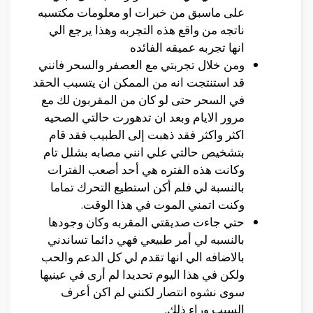
على ماسبق من خبرات او معلومات مكتسبه
ناتجه من واقع هذه التجربه وهذا يرجع الي
انها تجربه عميقه الفائده
ومن خلال تجربتي مع العصفر والسحر فانني
قد استنتجت انه من الممكن ان يتسبب الحقد
في السحر حتى لو كان من المقربون لك مع
مرور الايام وبعد ان تدهورت حالتي الصحيه
اكثر واكثر فقد ذهبت إلى الطبيب فقد قام
بتشخيص حالتي علي انني مصابه بشلل تام
وكانت هذه الفتره هي أحد أصعب الفترات
بالنسبة لي فلم أكن استطيع التحرك تماما
وكنت اتمني الموت في هذا الوقت.
حتي جاءت صديقتي المقربه وكان وجودها
بالنسبه لي أمر طبيعي فهي دائما تساندني
بالاضافه الي انها تقدم لي كل الدعم والحب
ولكن في هذا اليوم تحديدا لم أرى في عينيها
سوى نشوه انتصار لكنني لم اكن أعرف
السبب وراء ذلك.