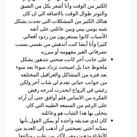
الكثير من الوقت وأنا أشعر بكل من الضيق
والتوتر طوال الوقت بالاضافه الي ان كان
هنالك الكثير من المشكلات التي تحدث بشكل
شبه يومي بيني وبين عائلتي على أتفه
الأسباب كانوا يستغربون من ردود أفعالي
كثيرا وأنا أيضا كنت أندهش من نفسي بسبب
تصرفاتي الغير مفهومه أو مبرره.
على جانب آخر كانت صحتي تتدهور بشكل
ملحوظ جدا بل اصبحت تزداد سوءا بعد سوء
بعد فتره من المشاكل والعراقيل المختلفه
من جوانب حياتي تقدم لي شاب آخر ولكن
رغبتي في الزواج انحدرت لدرجه رفض
الفكره من الاساس فلم أوافق حتى أن أراه
على الرغم من السمعه الطيبه التي كان
يتحلى بها هذا الشاب هو وعائلته.
كان لدي صديقه واحده أو يمكن القول بأنها
بمثابه أختي نصحتني أن أذهب إلى العديد من
الأطباء وذهبت معي لأكثر من طبيب وبالفعل