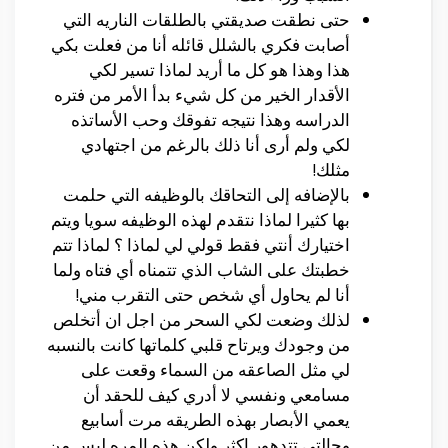
حتى نطقت صديقتي بالطلقات الناريه التي
أصابت فكري بالشلل قائله أنا من فعلت بكي
هذا وهذا هو كل ما أريد لماذا تسير لكي
الأقدار الخير من كل شيء بدأ الأمر من فتره
الدراسه وهذا نتيجه تفوقك وحب الأساتذه
لكي ولم أرى أنا ذلك بالرغم من اجتهادي
مثلك!
بالإضافه إلى التحاقك بالوظيفه التي حلمت
بها كثيرا لماذا نتقدم لهذه الوظيفه سويا ويتم
اختيارك أنتي فقط قولي لي لماذا ؟ لماذا تتم
خطبتك على الشاب الذي تتمناه أي فتاه ولما
أنا لم يحاول أي شخص حتى التقرب مني!
لذلك وضعت لكي السحر من اجل ان أتخلص
من وجودك ويرتاح قلبي كلماتها كانت بالنسبه
لي مثل الصاعقه من السماء وقعت على
مسامعي ونفسي لا أدري كيف للحقد أن
يعمي الأبصار بهذه الطريقه مرت أسابيع
وحالتي تتدهور اكثر ولكن هذه المره ليس من