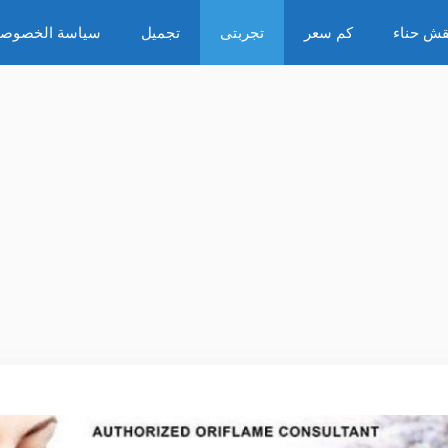
قش حناء
كم سعر
تجربتى
تجميل
سياسة الخصوصي