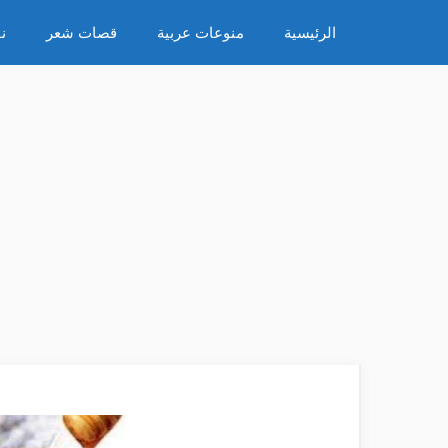
نتقل
الرئيسية
منوعات عربية
قصات شعر
ن
لى
لمحتوى