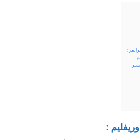
ايمر :
 :
سير :
ريفليم :