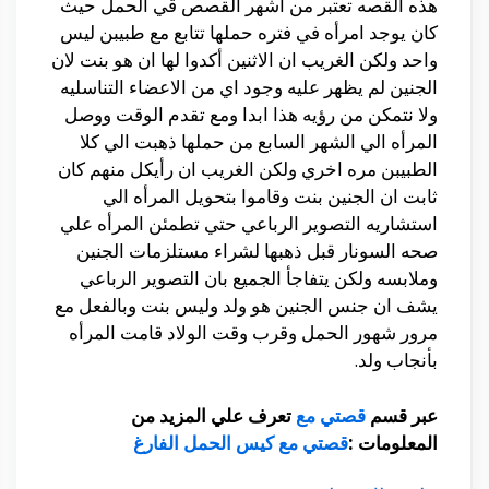
هذه القصه تعتبر من اشهر القصص قي الحمل حيث
كان يوجد امرأه في فتره حملها تتابع مع طبيبن ليس
واحد ولكن الغريب ان الاثنين أكدوا لها ان هو بنت لان
الجنين لم يظهر عليه وجود اي من الاعضاء التناسليه
ولا نتمكن من رؤيه هذا ابدا ومع تقدم الوقت ووصل
المرأه الي الشهر السابع من حملها ذهبت الي كلا
الطبيبن مره اخري ولكن الغريب ان رأيكل منهم كان
ثابت ان الجنين بنت وقاموا بتحويل المرأه الي
استشاريه التصوير الرباعي حتي تطمئن المرأه علي
صحه السونار قبل ذهبها لشراء مستلزمات الجنين
وملابسه ولكن يتفاجأ الجميع بان التصوير الرباعي
يشف ان جنس الجنين هو ولد وليس بنت وبالفعل مع
مرور شهور الحمل وقرب وقت الولاد قامت المرأه
بأنجاب ولد.
عبر قسم
قصتي مع
تعرف علي المزيد من
المعلومات :
قصتي مع كيس الحمل الفارغ