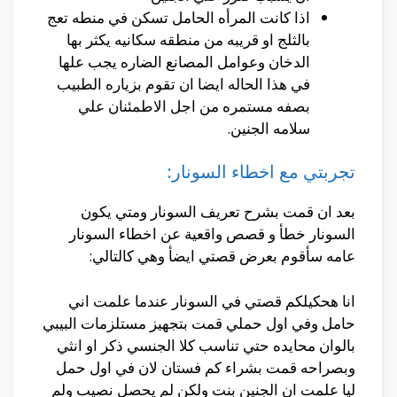
اذا كانت المرأه الحامل تسكن في منطه تعج
بالثلج او قريبه من منطقه سكانيه يكثر بها
الدخان وعوامل المصانع الضاره يجب علها
في هذا الحاله ايضا ان تقوم بزياره الطبيب
بصفه مستمره من اجل الاطمئنان علي
سلامه الجنين.
تجربتي مع اخطاء السونار:
بعد ان قمت بشرح تعريف السونار ومتي يكون
السونار خطأ و قصص واقعية عن اخطاء السونار
عامه سأقوم بعرض قصتي ايضأ وهي كالتالي:
انا هحكيلكم قصتي في السونار عندما علمت اني
حامل وفي اول حملي قمت بتجهيز مستلزمات البيبي
بالوان محايده حتي تناسب كلا الجنسي ذكر او انثي
وبصراحه قمت بشراء كم فستان لان في اول حمل
ليا علمت ان الجنين بنت ولكن لم يحصل نصيب ولم