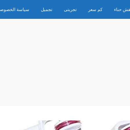
قش حناء
كم سعر
تجربتى
تجميل
سياسة الخصوصي