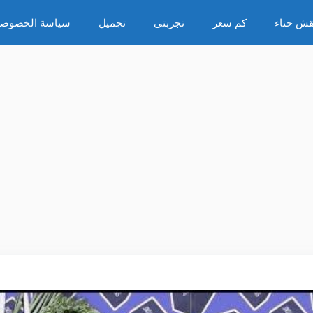
قش حناء
كم سعر
تجربتى
تجميل
سياسة الخصوصي