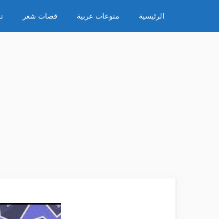
نتقل
الرئيسية
منوعات عربية
قصات شعر
ن
لى
لمحتوى