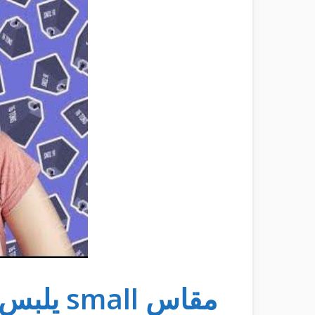
مقاس small يلبس كام كيلو