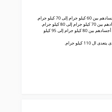
حيث أن رمز xl هو مقاس Extra large يعد أنه المناسب من أجل الأشخاص أصحاب الأجسام الذى يتراوح أجسادهم بين 80 كيلو جرام إلى 95 كيلو