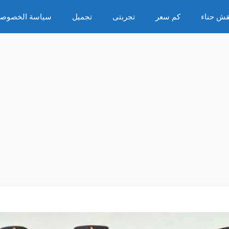
قش حناء
كم سعر
تجربتى
تجميل
سياسة الخصوصي