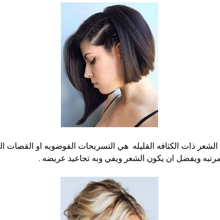
لشعر ذات الكثافه القليله هي التسريحات الفوضويه او القصات ال
تبه ويفضل ان يكون الشعر ويفي وبه تجاعيد عريضه .