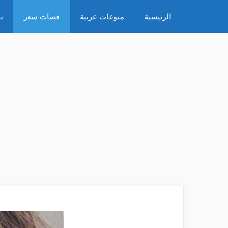
نتقل
الرئيسية
منوعات عربية
قصات شعر
ن
لى
لمحتوى