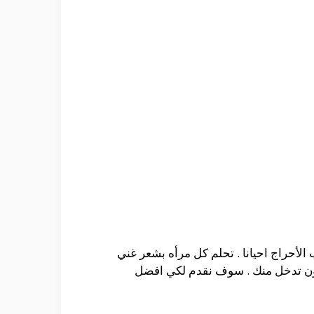
لأحراج احيانا . تحلم كل مرأه بشعر غني
 بدون تدخل منك . سوف نقدم لكي افضل