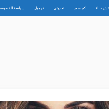
قش حناء
كم سعر
تجربتى
تجميل
سياسة الخصوصي