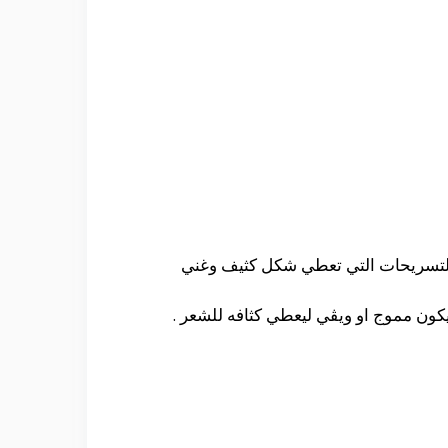
والتسريحات التي تعطي شكل كثيف وغني
ون مموج او ويڤي ليعطي كثافه للشعر .