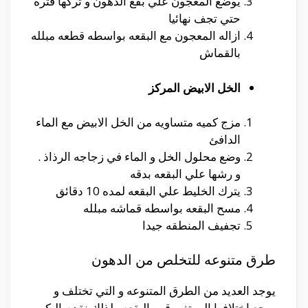
يوضع المعجون علي بقع الدهون و تركها فتره
حتي تجف نهائيا
ازاله المعجون مع البقعه بواسطه قطعه مبلله
بالقماش
الخل الابيض المركز
مزج كميه متساويه من الخل الابيض مع الماء
الدافئ
وضع محلول الخل و الماء في زجاجه الرذاذ .
و رشها علي البقعه بدقه
يترك الخليط علي البقعه لمده 10 دقائق
مسح البقعه بواسطه قماشه مبلله
تجفيف المنطقه جيدا
طرق متنوعه للتخلص من الدهون
يوجد العديد من الطرق المتنوعه و التي تختلف و
يرجع اختلافها الي تغير قوه البقعه . لذلك نقدم اليكم