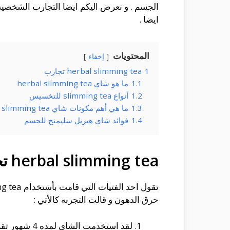
الجسم . و نعرض اليكم ايضا التجارب الشخصيه 
ايضا .
المحتويات
إخفاء
1
herbal slimming tea تجارب
1.1
ما هو شاي herbal slimming tea
1.2
أنواع slimming tea للتخسيس
1.3
ما هي أهم مكونات شاي herbal slimming tea للتنحيف
1.4
فوائد شاي هيربل سليمنج للجسم
herbal slimming tea تجارب
حرق الدهون و قالت التجربه كالأتي :
لقد استخدمت الشاي لمده 4 شهور تقريبا و خسرت من الوزن ما يقارب ب 18 كيلو .