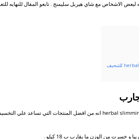
لبعض الاشخاص مع شاي هيربل سليمنج . تابعو المقال للنهايه للتع
تقول احد الفتيات التي قامت بأستخدام herbal slimming tea انه من افضل المن