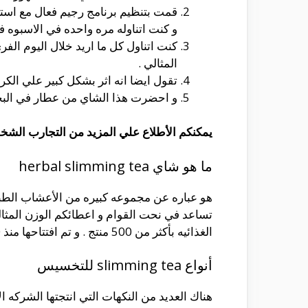
قمت بتنظيم برنامج رجيم فعال مع استخدا
و كنت اتناوله مره واحده في الاسبوه ف
كنت اتناول كل ما اريد خلال اليوم ا
المثالي .
تقول ايضا انه اثر بشكل كبير علي الك
و احضرت هذا الشاي من عطار في البحر
يمكنكم الأطلاع علي المزيد من التجارب الشخ
ما هو شاي herbal slimming tea
هو عباره عن مجموعه كبيره من الأعشاب الطبيع
تساعد في نحت القوام و اعطائكم الوزن المثالي
الغذائيه بأكثر من 500 منتج . و تم افتتاحها منذ 30 عام من الخبره . و التي اشتهرت بالجوده و الخبره كما انها خاضعه لشروط هيئه الغذاء و الدواء الأمريكيه .
أنواع slimming tea للتخسيس
هناك العديد من النكهات التي انتجتها الشركه الامريكيه المنتجه لشاي التخسيس ea