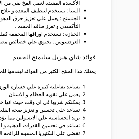
الأكسده المفيده لعمل المخ يقي من ال
السنا : تستخدم لتنظيف المعده و علاج 
الجنسنج : يعمل علي تعزيز حرق الدهون
التأكسدي و تعزز طاقه الجسم .
الخبازه : تستخدم اوراقها المجففه كمل
العرقسوس : يحتوي علي خصائص مضاده 
فوائد شاي هيربل سليمنج للجسم
يمتلك هذا المنتج الكثير من الفوائد ليقدمها ل
يساعد بفاعليه كبيره علي خساره الوزن
يعمل علي تقويه العظام و الاسنان .
يمكنكم شربها في اي وقت حيث انها خالي
تساعد علي تحسين و تعزيز صحه القلب
تزيد الحساسيه علي الانسولين مما يؤد
تساعد في تحسين القدرات الذهنيه و الع
تقضي علي البكتيريا المسببه للرائحه ال