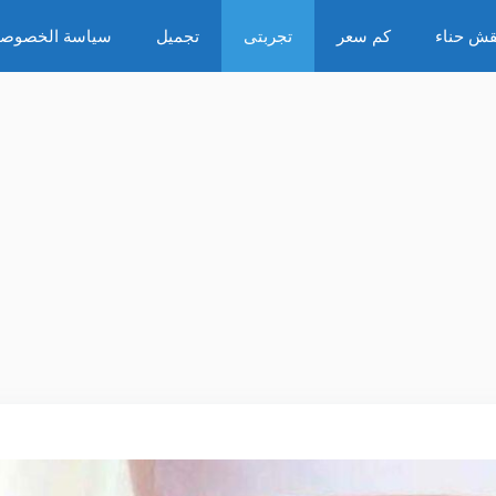
قش حناء
كم سعر
تجربتى
تجميل
سياسة الخصوصي