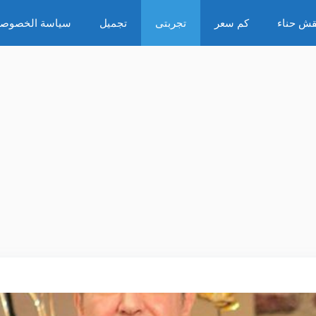
قش حناء
كم سعر
تجربتى
تجميل
سياسة الخصوصي