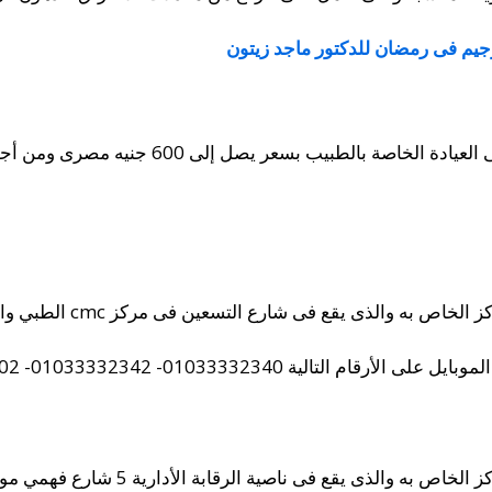
جيم فى رمضان للدكتور ماجد زيتون
سعر يصل إلى 600 جنيه مصرى ومن أجل الأعادة تدفع 150 جنيه مصرى.
حيث أنه من الممكن الوصول إ
لية 01033332340- 01033332342- 01069776602.
حيث أنه من الممكن الوصول إلى المركز 