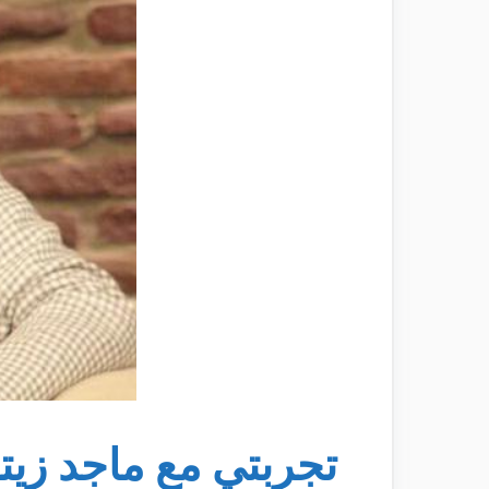
تجربتي مع ماجد زيت