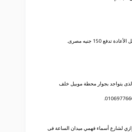
لى المركز الخاص به والذى يقع فى شارع التسعين فى مركز cmc الطبي والذى يتواجد بجوار محطة موبيل خلف
الخاص به والذى يقع فى ناصية الرقابة الأدارية 5 شارع فهمي موازي لشارع أسماء فهمي ميدان الساعة فى