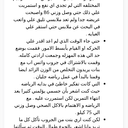
المختلفه التي لم تجدي اي نفع و استمريت
علي ذلك حتي وصل وزني 86 واصبحت
عريضه جدا ولم تعد ملابسي تليق علي واتعب
في البحث عن ملابس حتي استقر علي
العبايه .
حتي جاء الوقت الذي لم اعد اقدر علي
الحركه او القيام بأبسط الامور. فقمت بوضع
حد الي هذه المهزله وجمعت ارادتي كامله.
وقمت بالاشتراك في جروب واتس اب مع
بنات يريدون التخلص من الوزن الزائد ايضا
وقمنا بالبدأ في عمل رياضه جليان .
التي كانت تفكير خاطئ في بدايه الرياضه
حيث كنت اشعر بأن جسمي يؤلمني كثيرا بعد
انتهاء التمرين لكن استمررت عليه . مع
الرياضه و الاهتمام بالاكل الصحي وصل وزني
الي 75 كيلو .
لكن كنت اري بنت من الجروب تأكل كل ما
تريد وانا اشعر بالجوع طوال الوقت ثم سألتها