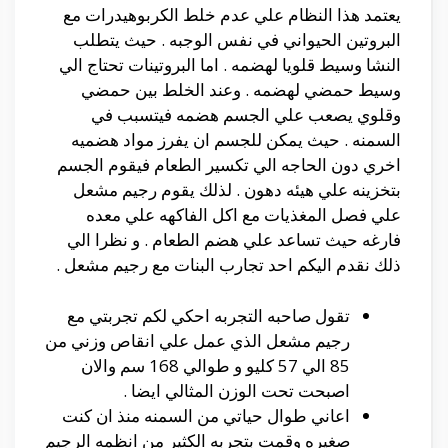
يعتمد هذا النظام علي عدم خلط الكربوهيدرات مع
البروتين الحيواني في نفس الوجبه . حيث يتطلب
النشا وسيط قلويا لهضمه . اما البروتينات تحتاج الي
وسيط حمضي لهضمه . وعند الخلط بين حمضي
وقلوي يصعب علي الجسم هضمه فيتسبب في
السمنه . حيث يمكن للجسم ان يفرز مواد هضميه
اخري دون الحاجه الي تكسير الطعام فيقوم الجسم
بتخزينه علي هيئه دهون . لذلك يقوم رجيم مشعل
علي فصل المغذيات مع اكل الفاكهه علي معده
فارغه حيث تساعد علي هضم الطعام . و نظرا الي
ذلك نقدم اليكم احد تجارب البنات مع رجيم مشعل .
تقول صاحبه التجربه احكي لكم تجربتي مع
رجيم مشعل الذي عمل علي انقاص وزني من
85 الي 57 كليو و طوالي 168 سم والان
اصبحت تحت الوزن المثالي ايضا .
اعاني طوال حياتي من السمنه منذ ان كنت
صغيره وقمت بتجربه الكثير من انظمه الرجيم