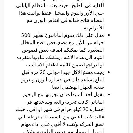
للغايه في الطبخ . حيث يعتمد النظام الياباني
علي الأرز والثوم والمخلل فقط .واثبت هذا
النظام نتائج فعاله في انقاص الوزن مع
الألتزام به .
مثال علي ذلك يقوم اليابانيون بطهي 500
جرام من الأرز مع وضع بعض قطع المخلل
الصغيره كما يمكنكم اضافه بعض فصوص
الثوم الي هذه الاكله . يمكنكم تناولها منفرده
او ادراجها ضمن قائمه اطعام الاساسيه .
يجب مضغ الاكل جيدا حوالي 20 مره قبل
البلع يساعد ذلك في خساره الوزن وتعزيز
صحه الجهاز الهضمي ايضا .
تقول احد السيدات ان تجربتها مع الرجيم
الياباني كانت تجربه رائعه وساعدتها في
خساره 20 كيلو جرام في شهر او اقل . حيث
قالت كنت اعاني من السمنه المفرطه التي
تعيق الحركه وكنت لا أقوي علي اداء مهام
المنزل او ممارسه حياتي الطبيعيه بشكل