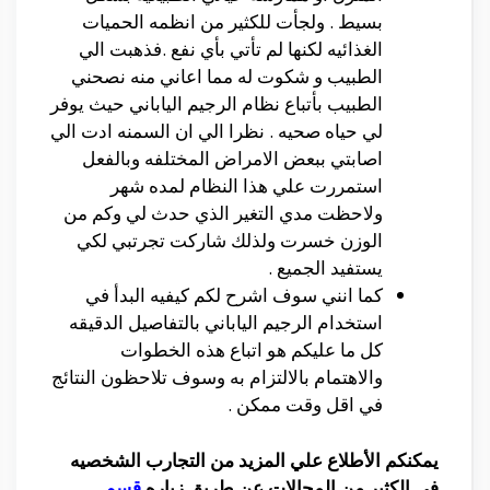
بسيط . ولجأت للكثير من انظمه الحميات
الغذائيه لكنها لم تأتي بأي نفع .فذهبت الي
الطبيب و شكوت له مما اعاني منه نصحني
الطبيب بأتباع نظام الرجيم الياباني حيث يوفر
لي حياه صحيه . نظرا الي ان السمنه ادت الي
اصابتي ببعض الامراض المختلفه وبالفعل
استمررت علي هذا النظام لمده شهر
ولاحظت مدي التغير الذي حدث لي وكم من
الوزن خسرت ولذلك شاركت تجرتبي لكي
يستفيد الجميع .
كما انني سوف اشرح لكم كيفيه البدأ في
استخدام الرجيم الياباني بالتفاصيل الدقيقه
كل ما عليكم هو اتباع هذه الخطوات
والاهتمام بالالتزام به وسوف تلاحظون النتائج
في اقل وقت ممكن .
يمكنكم الأطلاع علي المزيد من التجارب الشخصيه
في الكثير من المجالات عن طريق زياره
قسم