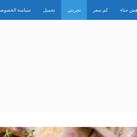
قش حناء
كم سعر
تجربتى
تجميل
سياسة الخصوصي