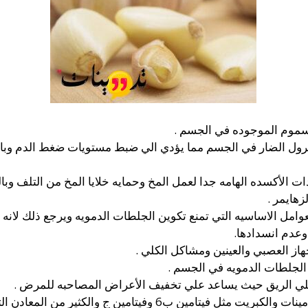
سموم الموجوده في الجسم .
ل الضار في الجسم مما يؤدي الي ضبط مستويات ضغط الدم وبالتا
 الأكسده الهامه جدا لعمل المخ وحمايه خلايا المخ من التلف وبالت
هايمر .
لعوامل الاساسيه التي تمنع تكوين الجلطات الدمويه ويرجع ذلك لانه
 وعدم انسدادها.
از العصبي والعينين ومشاكل الكلي .
 الجلطات الدمويه في الجسم .
علي الريق حيث يساعد علي تخفيف الأعراض المصاحبه للمرض .
يحتوي الثوم علي نسبه كبيره من الفيتامينات والكبريت مثل فيتامين ب