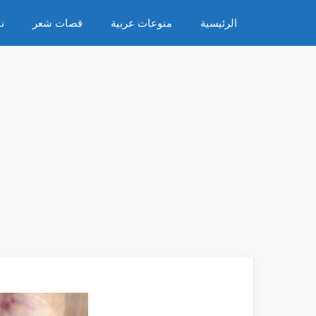
نتقل
الرئيسية
منوعات عربية
قصات شعر
ن
لى
لمحتوى