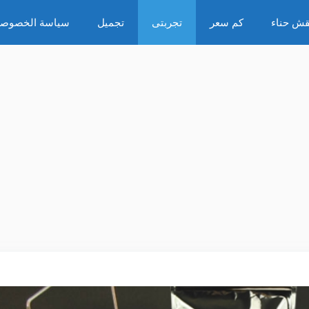
قش حناء
كم سعر
تجربتى
تجميل
سياسة الخصوصي