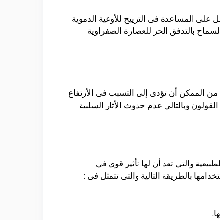
على المساعدة فى الترييح للأوعية الدموية
السماح بالتدفق الحر للعصارة الصفراوية
وى على البعض من الدهون التى يحتاج الجسم أليها والتى تتمثل فى kahweol cafestol والتى من الممكن أن تؤدى إلى التسبب فى الأرتفاع
قولون وبالتالى عدم حدوث الأثار السلبية
يعية والتى تعد أن لها تأثير قوى فى
مها بالطريقة التالية والتى تتمثل فى :