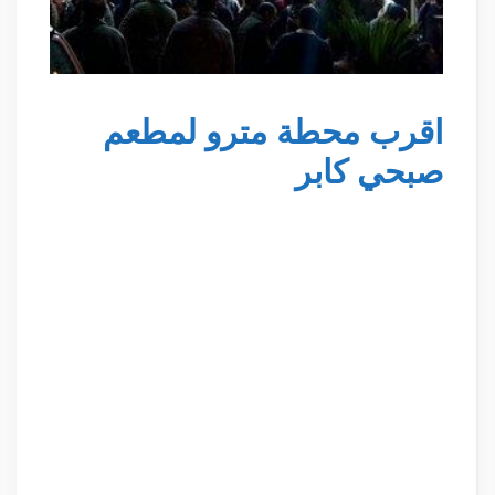
اقرب محطة مترو لمطعم
صبحي كابر