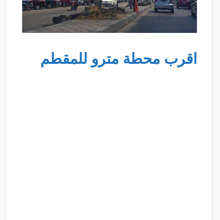
اقرب محطة مترو للمقطم