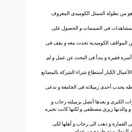
لم وش أجرام هو واحد من الأفلام الكوميدية و التى تم عرضها فى السينمات فى العام 2006 و هو من بطولة الممثل الكوميدى المعروف
 المشاهدات فى السينمات و الحصول على
من المواقف الكوميدية تحدث معه و يقف فى
 أسرة فقيرة و يبدأ فى البحث عن عمل و لم
الأعمال الكبار أستطاع شراء الشركة بالمصانع
 طه يحدب أحدى زميلاته فى الجامعة و تدعى
 الكبرى و بعدها أتصل بزميلته رحاب و
 و والدتها زيزى مصطفى و لكنها كانت تخبره
 العمارة و ذهب الى رحاب و أهلها لكى
د البنوك و تم طرده من عمله.