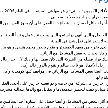
حيث أن في
سعيد طرابيك و احمد صلاح السعدنى.
 و أخراج وائل أحسان و أستطاع هذا العمل على أن يحوز العديد من
 العاطل و الذى أنهى دراسته و الذى يبحث عن عمل و تبدأ البعض 
نه لا يقدر على فعل شئ فى النهاية.
الذى تخرج من معهد الكمبيوتر و يقوم بالدور محمد هنيدى و هو من
و كان يحدث له بعض المشاكل مع الزبائن.
بيك قرار فصله من الشركة التى كان يعمل بها و ذلك لأن أحد رجال 
 رجل الأعمال هو ناجى سالم و يقوم بالدور خالد زكى.
تعل أيضا بعض المشاكل مع الزبائن فى مواقف كلها كوميدية و كان
دم لها.
ن حارس فى شركة أمن خاصة و تم تعيينه حارس على أحدى العقارات
ذ قليل و ذهب ليحضر عيدميلادها و يتقابل مع والدها عبدالله مشرف
د أثار البعض من المشاكل و أيضا حصل على سيارة أحد الساكنين فى
أمسكت به و أخبره أن والدها مدير الأمن و لكنه كان مدير أمن لأح