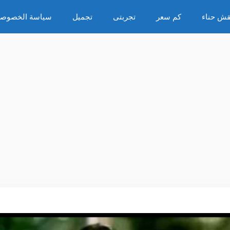
قش حناء
كم سعر
تجربتى
تجميل
سياسة الخصوصي