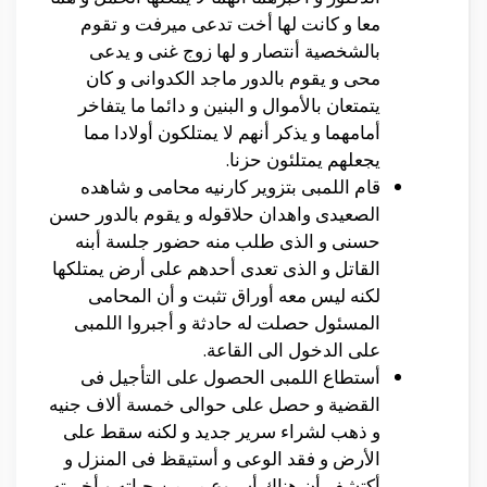
معا و كانت لها أخت تدعى ميرفت و تقوم
بالشخصية أنتصار و لها زوج غنى و يدعى
محى و يقوم بالدور ماجد الكدوانى و كان
يتمتعان بالأموال و البنين و دائما ما يتفاخر
أمامهما و يذكر أنهم لا يمتلكون أولادا مما
يجعلهم يمتلئون حزنا.
قام اللمبى بتزوير كارنيه محامى و شاهده
الصعيدى واهدان حلاقوله و يقوم بالدور حسن
حسنى و الذى طلب منه حضور جلسة أبنه
القاتل و الذى تعدى أحدهم على أرض يمتلكها
لكنه ليس معه أوراق تثبت و أن المحامى
المسئول حصلت له حادثة و أجبروا اللمبى
على الدخول الى القاعة.
أستطاع اللمبى الحصول على التأجيل فى
القضية و حصل على حوالى خمسة ألاف جنيه
و ذهب لشراء سرير جديد و لكنه سقط على
الأرض و فقد الوعى و أستيقظ فى المنزل و
أكتشف أن هناك أسبوع مر من حياته و أخبرته