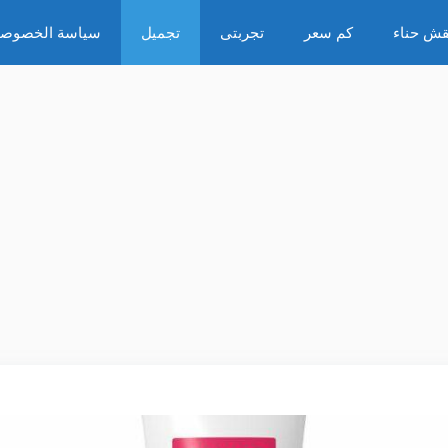
قش حناء
كم سعر
تجربتى
تجميل
سياسة الخصوصي