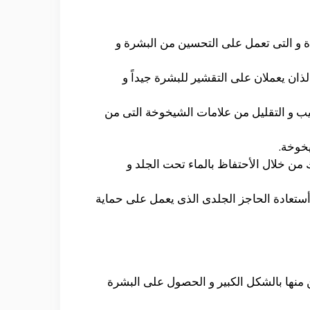
يدة و التى تعمل على التحسين من البشرة و
لبعض من الأحماض الرائعة و التى تتمثل فى حمض الجليكوليك 10٪ و حمض اللاكتيك 2٪ و الذان يعملان على التقشير للبشرة جيداً و
 على أضفاء الترطيب و التقليل من علامات الشيخوخة التى من
يخوخة.
 من خلال الأحتفاظ بالماء تحت الجلد و
 أستعادة الحاجز الجلدى الذى يعمل على حماية
 منها بالشكل الكبير و الحصول على البشرة