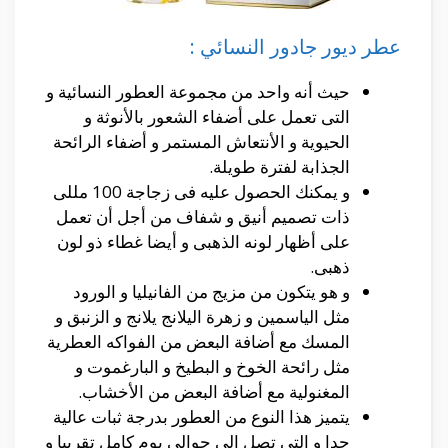
عطر ديور جادور النسائي :
حيث أنه واحد من مجموعة العطور النسائية و
التى تعمل على أضفاء الشعور بالأنوثة و
الحيوية و الأنتعاش المستمر و أضفاء الرائحة
الجذابة لفترة طويلة.
و يمكنك الحصول عليه فى زجاجة 100 مللى
ذات تصميم أنيق و شفاف من أجل أن تعمل
على أظهار لونه الذهبى و أيضا غطاء ذو لون
ذهبى.
و هو يتكون من مزيج من الفانيليا و الورود
مثل الياسمين و زهرة اليلانج يلانج و الزنبق و
المسك مع أضافة البعض من الفواكه العطرية
مثل رائحة الخوخ و البطيخ و البارغموت و
المغنولية مع أضافة البعض من الأخشاب.
يتميز هذا النوع من العطور بدرجة ثبات عالية
جدا و التى تصل الى حوالى يوم كامل تقريبا و