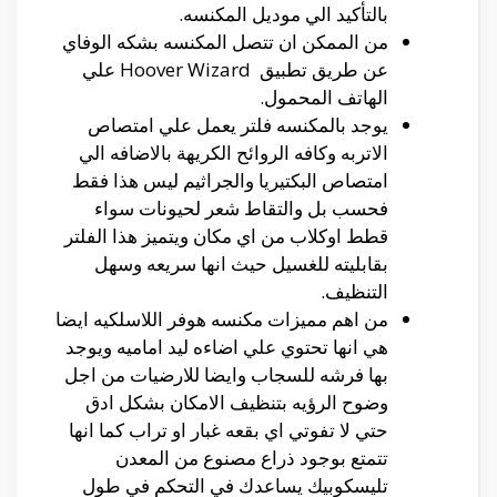
بالتأكيد الي موديل المكنسه.
من الممكن ان تتصل المكنسه بشكه الوفاي
عن طريق تطبيق Hoover Wizard علي
الهاتف المحمول.
يوجد بالمكنسه فلتر يعمل علي امتصاص
الاتربه وكافه الروائح الكريهة بالاضافه الي
امتصاص البكتيريا والجراثيم ليس هذا فقط
فحسب بل والتقاط شعر لحيونات سواء
قطط اوكلاب من اي مكان ويتميز هذا الفلتر
بقابليته للغسيل حيث انها سريعه وسهل
التنظيف.
من اهم مميزات مكنسه هوفر اللاسلكيه ايضا
هي انها تحتوي علي اضاءه ليد اماميه ويوجد
بها فرشه للسجاب وايضا للارضيات من اجل
وضوح الرؤيه بتنظيف الامكان بشكل ادق
حتي لا تفوتي اي بقعه غبار او تراب كما انها
تتمتع بوجود ذراع مصنوع من المعدن
تليسكوبيك يساعدك في التحكم في طول