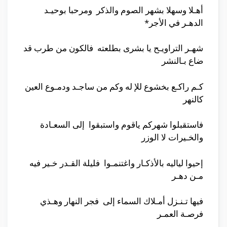
أهـلا وسهلا بشهر الصوم والذكر ومرحبا بوحيـد
الدهـر في الأجر*
شهـر التراويـح يا بشرى بطلعته فالكون من طرب قد
ضاع بـالنشر
كـم راكـع بخشوع للإ له وكم من ساجـد ودمـوع العين
كالنهر
فاستقبلوا شهركم ياقوم واستبقوا إلى السعـادة
والخـيرات لا الوزر
إحيوا لياليه بالأذكـار واغتنمـوا فليلة القـدر خـير فيه
مـن دهـر
فيها تـنـزل أمـلاك السماء إلى فجر النهار وهـذي
فرصـة العمـر