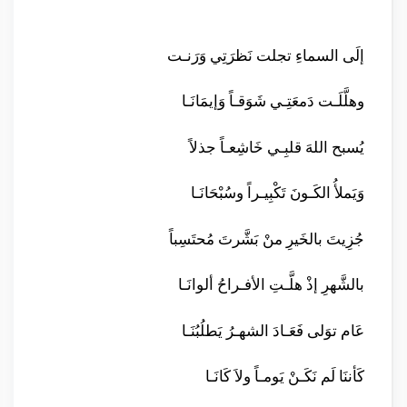
إلَى السماءِ تجلت نَظرَتِي وَرَنـت
وهلَّلَـت دَمعَتِـي شَوَقـاً وَإيمَانَـا
يُسبح اللهَ قلبِـي خَاشِعـاً جذلاً
وَيَملأُ الكَـونَ تَكْبِيـراً وسُبْحَانَـا
جُزِيتَ بالخَيرِ منْ بَشَّرتَ مُحتَسِباً
بالشَّهرِ إذْ هلَّـتِ الأفـراحُ ألوانَـا
عَام توَلى فَعَـادَ الشهـرُ يَطلُبُنَـا
كَأننَا لَم نَكَـنْ يَومـاً ولاَ كَانَـا