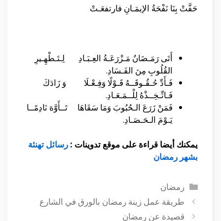
حَفَّتْ بِنَا نَفْحَةُ الإيمَـانِ فارتفعَـتْ
أَتَى رَمَـضَانُ مَـزْرَعَـةُ العِـبَـادِ لِـتَـطْهِـيرِ
القُلُوبِ مِنَ الفَـسَادِ.
فَـأَدِّ حُـقُـوقَــهُ قَـوْلًا وَفِـعْـلَا وَ زَادَكَ
فَـاتِّـخِــذْهُ لِلْــمَـعَـادِ.
فَمَنْ زَرَعَ الـحُبُوبَ وَمَا سَقَاهَا تَــأَوَّهَ نَادِمًــا
يَـوْمَ الـحَـصَـادِ.
يمكنك أيضا قراءة على موقع تدوينات :
رسائل تهنئة
بشهر رمضان
التصنيفات
رمضان
طريقة عمل زينة رمضان بالورق في الشارع
قصيدة عن رمضان