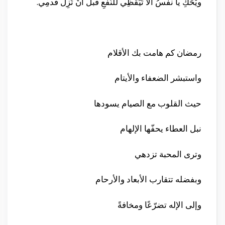
ويْحَكِ يا نفسُ أَلاَ تَيَقَّظِي للنَّفْعِ قبلَ أنْ تَزِلَّ قَدمِي.
رمضان كم هامت بك الأقلام
واستبشر الضعفاء والأيتام
حيث القلوب مع الصيام يسودها
نبل العطاء يحفّها الإلهام
وترى المحبة تزدهي
وبفضله تتقارب الأبعاد والأرحام
وإلى الإله تضرّعًا ومخافةً