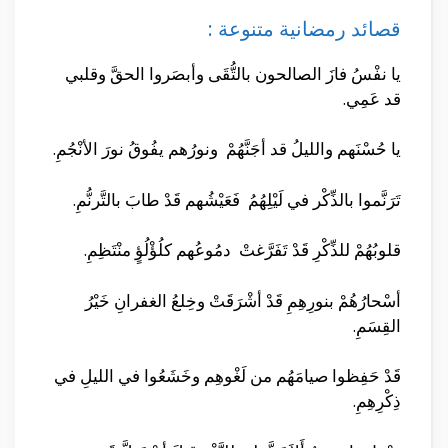
قصائد رمضانية متنوعة :
يا نفْسُ فازَ الصالحون بالتُّقَى وأبصَروا الحقَّ وقلبي
قد عَمِي.
يا حُسْنَهم والليلُ قد أجَنَّهُمْ ونورُهم يفُوقُ نورَ الأنْجُمِ.
تَرَنَّموا بالذِّكْر في لَيْلِهُمُ فَعَيْشُهم قَدْ طابَ بالتَّرنُّمِ.
قلوبُهُمْ للذِّكْرِ قَدْ تَفَرَّغتْ دمُوعُهم كلُؤْلُؤٍ منْتَظِمِ.
أسْحارُهُمْ بنورِهِمِ قَدْ أشْرَقَتْ وخِلعُ الغفرانِ خَيْرُ
القِسَمِ.
قَدْ حَفِظوا صيامَهُم من لَغْوهِم وخَشَعُوا في الليلِ في
ذِكْرِهِمِ.