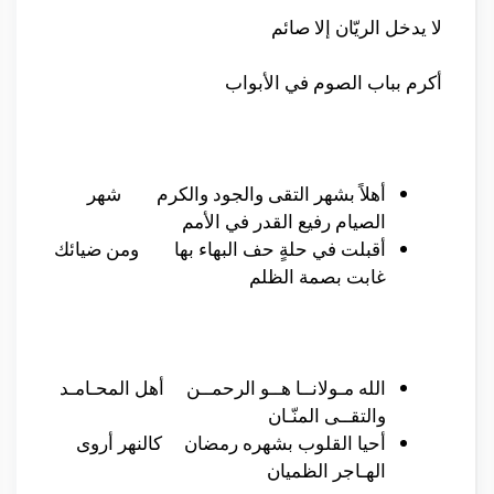
لا يدخل الريّان إلا صائم
أكرم بباب الصوم في الأبواب
أهلاً بشهر التقى والجود والكرم شهر
الصيام رفيع القدر في الأمم
أقبلت في حلةٍ حف البهاء بها ومن ضيائك
غابت بصمة الظلم
الله مـولانــا هــو الرحمــن أهل المحـامـد
والتقــى المنّـان
أحيا القلوب بشهره رمضان كالنهر أروى
الهـاجر الظميان