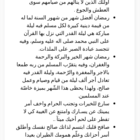
أولئك الذين لا ينالهم من صيامهم سوى
العطش والجوع .
رمضان أفضل شهر من شهور السنة لما له
من قيمة دينية كبيرة لكل مسلم فبه ليلة
مباركة هي ليلة القدر التي نزل بها القرآن
على النبي محمد صلى اله عليه وسلم، وفيه
تتجسد عبادة الصبر على الملذات.
رمضان شهر الخير والبركة والرحمة
والغفران، وفيه يتقرّب المسلم من ربه طمعا
بالاجر والمغفرة والرّحمة، وليلة القدر فيه
تعادل أجر ألف ليلة من قيام وصيام وعمل
صالح، ولهذا يحظى هذا الشّهر بميزة خاصّة
عند المسلمين.
سارع للخيرات وتجنب الحرام واخف أمر
يمينك عن يسـارك وامتنع عن الغيبة كي لا
تفطر على لحم أخيك ميتآ ..
صافح قلبك ابتسم لذاتك صالح نفسك وأطلق
أسر أحزانك وعلّم همومك الطيران بعيدا