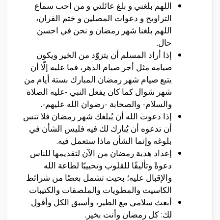
اللهم بلغني و بلغ عائلتي و من احب سماع
التراويح و دعوات المصلين و ختم القران،
اللهم بلغنا شهر رمضان و نحن في احسن
حال.
إذا أراد المسلم أن يتزوّد من الخير ويكون
صيامه مثل أجر صيام الدهر، فما عليه إلّا أن
يتبع صيام شهر رمضان المبارك بستة أيام من
شهر شوال كما كان يفعل النبي -عليه الصلاة
والسلام- والصحابة -رضوان الله عليهم-.
إذا دعوت الله أن يُبلغك شهر رمضان فلا تنس
أن تدعوه أن يُبارك لك فيه فليس الشأن في
بلوغه وإنما الشأن ماذا ستعمل فيه.
إعداد هدية رمضان من الآن لتقديمها للناس
دعوةً وتأليفًا للقلوب وتحبيبًا لطاعة الله
والإقبال عليه؛ بحيث تشمل بعضًا من شرائط
الكاسيت والمطويات والملصقات والكتيبات
أبعث سلامي مع الطير، وأسبق الكل وأقول
لك: كل رمضان وأنت بخير.