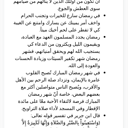
أن تكون من أولئك الذين لا ينالهم من صيامهم
سوى العطش والجوع.
في رمضان سارع للخيرات وتجنب الحرام
واخف أمر يمينك عن يسارك وامتنع عن الغيبة
كي لا تفطر على لحم أخيك ميتآ.
رمضان يجدد المسلمون العهد مع العبادة،
ويقيمون الليل ويكثرون من الدعاء كي
يستجيب الله لهم ويحقق أمنياتهم، فشهر
رمضان شهر تكفير السيئات وزيادة الحسنات
والعودة إلى الله.
في شهر رمضان المبارك تُصبح القلوب
عامرة بالإيمان، وتزداد صلة الرحم بين الأهل
والأقرب، ويُصبح الناس متواصلين أكثر مع
بعضهم البعض، خاصة أنّ شهر رمضان
المبارك فرصة لالتقاء الأحبة معًًا على مائدة
الإفطار وفي المسجد لأداء صلاة التراويح.
قال ابن جرير في تفسير قوله تعالى:
(وَاسْتَعِينُواْ بِالصَّبْرِ وَالصَّلاَةِ وَإِنَّهَا لَكَبِيرَةٌ إِلاَّ