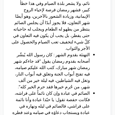
نائم، ولا يشعر بلذة الصيام وفي هذا خطأ
كبير، فشهر رمضان فرصة لإحياء الروح
الإيمانية، وزيادة الشعور بالآخرين، وهو أيضًا
شهر التعاون، فلا يجوز أبدًا أن يجلس الصائم
ينتظر من يطهو له الطعام ويجلب له حاجياته
حتى يفطر، بل يجب أن يكون فيه التعاون في
كلّ شيء لتخفيف تعب الصيام والحصول على
الأجر والثواب.
التهنئة بقدوم الشهر : كان رسول الله يُبشّر
أصحابه بقدوم رمضان يقول “قد جاءكم شهر
رمضان شهر مبارك، كتب الله عليكم صيامه،
فيه تفتح أبواب الجنة وتغلق فيه أبواب النار،
وتغل فيه الشياطين، فيه ليلة خير من ألف
شهر، من حُرم خيرها فقد حرم الخير كله”.
الصائم في عبادة وإن كان نائماً على فراشه،
فكانت حفصة تقول: يا حبّذا عبادة وأنا نائمة
على فراشي، فالصائم في ليله ونهاره في
عبادة ويستجاب دعاؤه في صيامه وعند فطره