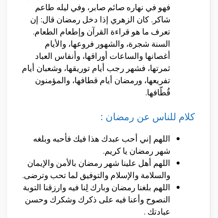
فهو في نهاره صائم صابر، وفي ليله طاعم
شاكر. كان الزهري إذا دخل رمضان قال: إن
تعرف ما هو قراءة القرآن وإطعام الطعام.
السنة شجرة، والشهور فروعها، والأيام
أغصانها والساعات أوراقها، وأنفاس العباد
ثمرتها، فشهر رجب أيام توريقها، وشعبان أيام
تفريعها، ورمضان أيام قطافها، والمؤمنون
قُطّافها.
كلام للناس عن رمضان :
اللهم إني أحب عبدك هذا فيك فأحبه وبلغه
شهر رمضان يا كريم.
اللهم أهل علينا شهر رمضان باﻷمن والإيمان
والسلامة والإسلام والتوفيق لما تحب وترضى.
اللهم بلغنا رمضان وبارك لِنا فيه وارزقنا التوبة
النصوح وأعنا فيه على ذكرك وشكرك وحسن
عبادتك .