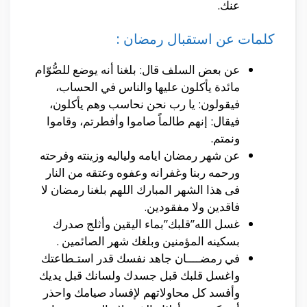
عنك.
كلمات عن استقبال رمضان :
عن بعض السلف قال: بلغنا أنه يوضع للصُّوّام
مائدة يأكلون عليها والناس في الحساب،
فيقولون: يا رب نحن نحاسب وهم يأكلون،
فيقال: إنهم طالماً صاموا وأفطرتم، وقاموا
ونمتم.
عن شهر رمضان ايامه ولياليه وزينته وفرحته
ورحمه ربنا وغفرانه وعفوه وعتقه من النار
فى هذا الشهر المبارك اللهم بلغنا رمضان لا
فاقدين ولا مفقودين.
غسل الله”قلبك”بماء اليقين وأثلج صدرك
بسكينه المؤمنين وبلغك شهر الصائمين .
في رمضــــان جاهد نفسك قدر استـطاعتك
واغسل قلبك قبل جسدك ولسانك قبل يديك
وأفسد كل محاولاتهم لإفساد صيامك واحذر