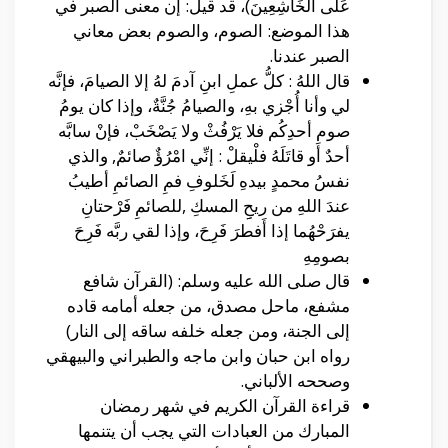
عَلَى الْخَاشِعِينَ)، قد قيل: إن معنى الصبر في
هذا الموضع: الصوم، والصوم بعض معاني
الصبر عندنا.
قال اللهُ : كلُّ عملِ ابنِ آدمَ لهُ إلا الصيامَ، فإنَّه
لي وأنا أُجْزي بهِ، والصيامُ جُنَّةٌ، وإذا كان يومُ
صومِ أحدِكُم فلا يَرْفُثْ ولا يَصْخَبْ، فإنْ سابَّه
أحدٌ أو قاتَلَهُ فلْيقلْ : إنِّي امْرُؤٌ صائمٌ, والذي
نفسُ محمدٍ بيدهِ لَخَلوفِ فمِ الصائمِ أطيبُ
عندَ اللهِ من ريحِِ المسكِ ,للصائمِ فَرْحتانِ
يفرَحْهُما إذا أَفطرَ فَرِحَ، وإذا لقي ربَّه فَرِحَ
بصومِهِ
قال صلى الله عليه وسلم: (القرآن شافع
مشفع، ماحل مصدق، من جعله أمامه قاده
إلى الجنة، ومن جعله خلفه ساقه إلى النار)
رواه ابن حبان وابن ماجه والطبراني والبيهقي
وصححه الألباني.
قراءة القرآن الكريم في شهر رمضان
المبارك من العبادات التي يجب أن يتنمها