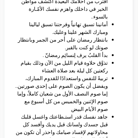
اقترب من أحلامك البعيدة اكتشف مواطن
الخير في داخلك واهزم نفسك الأمّـارة
بالسوء..
أمانينا تسبق تهانياً وفرحتنا تسبق ليالينا
ومبارك الشهر علينا وعليك.
بانتظار رمضان على أحر من الجمر وبانتظار
صوتك لو كنت بالقبر.
بدأ القلبُ يرف لِنسائِم رمضانّ .
تذوَّق حلاوة قيام الليل من الآن وذلك بقيام
ركعتين كل ليلة بعد صلاة العشاء
تربيةً للنفس واستعدادًا للقدوم المبارك،
ويفضل أن يكون الصوم على إحدى صورتين..
إما صوم النصف الأول من شعبان كاملاً، وإما
صوم الإثنين والخميس من كل أسبوع مع
صوم الأيام البيض
جاهد نفسك قدر استـطاعتك واغسل قلبك
قبل جسدك ولسانك قبل يديك وأفسد كل
محاولاتهم لإفساد صيامك واحذر أن تكون من