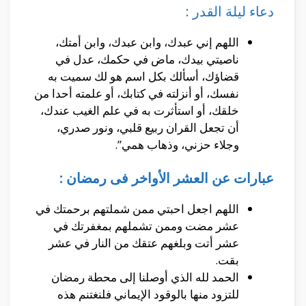
دعاء ليلة القدر :
اللهم إني عبدك، وابن عبدك، وابن أمتك،
ناصيتي بيدك، ماض في حكمك، عدل في
قضاؤك، أسألك بكل اسم هو لك سميت به
نفسك، أو أنزلته في كتابك، أو علمته أحدا من
خلقك، أو استأثرت به في علم الغيب عندك،
أن تجعل القران ربيع قلبي، ونور صدري،
وجلاء حزني، وذهاب همي”.
عبارات عن العشر الأواخر فى رمضان :
اللهم اجعل احبتي ممن شملتهم برحمتك في
عشر مضت وممن تشملهم بمغفرتك في
عشر أتت وبلغهم عتقك من النار في عشر
بقت.
الحمد لله الذي أوصلنا إلى محطة رمضان
للتزود منها بالوقود الإيماني فلنغتنم هذه