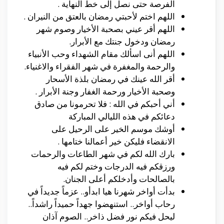
الفرصة حتى نصل إلى خط النهاية .
اللهم اختم لأحبتي رمضان بالعتق من النيران .
اللهم أقر عيني بصحبة الأخيار وصوم شهر
رمضان ودخول جنتك مع الأبرار.
اللهم أنى اسألك مقام الشهداء وحب الأنبياء
والرحمة والمغفرة في شهر الفقراء والاغنياء.
أقر الله عينك في رمضان بلذة الأسحار
وصحبة الأخيار ورحمة الغفار وجنة الأبرار .
أني أحبكم في الله : فلا تحرمونا من صادق
دعائكم في هذه الليالي المباركة
أوشك موسم الخير على الرحيل على
الانقضاء فليكن خير أعمالنا ختامها .
بارك الله لكم في شهر الطاعات والرحمات
ورزقكم فيه الدرجات وختم لكم فيه
بالصالحات وأدخلكم أعلى الجنان.
بدأت أواخر شهرنا هيا ابدأو.. عزماً جديداً في
رحاب أواخر.. استنهضوا جهداً حميداً راشداً..
ليحل فيكم نور فضل ذاخر.. الصوم آذان