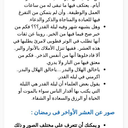
أيام.. يعتكف فيها ما تبقى له من ساعات
العمل والوظيفة.. وأن لم يتمكن من التفرغ
فيها للعبادة والمناجاة والذكر والدعاء.
وهل يشبهه شهر وفيه ليلة القدر؟؟؟ فكم من
خبر صح فيما فيها من الخير.. روينا عن ثقات
أنها تطلب في الوتر فطوبى لامرئ يطلبها في
هذه العشر.. ففيها تنزل الأملاك بالأنوار والبر..
ألا فادخلوها أنها من أنفس الذخر.. فكم من
معتق فيها من النار ولا يدري.
ياخالق الهلال والبدر …ياخالق الهلال والبدر..
اكرمني في ليله القدر.
يقول بعض العلماء أن ليلة القدر هي الليلة
التي يكتب بها أقدار الناس سواء بالموت أو
الحياة أو الرزق والسعادة أو الشقاء.
صور عن العشر الأواخر فى رمضان :
و يمكنك أن تتعرف على مختلف الصور و ذلك