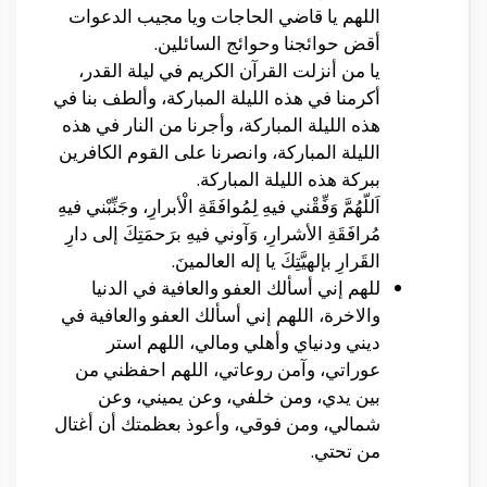
اللهم يا قاضي الحاجات ويا مجيب الدعوات
أقض حوائجنا وحوائج السائلين.
يا من أنزلت القرآن الكريم في ليلة القدر،
أكرمنا في هذه الليلة المباركة، وألطف بنا في
هذه الليلة المباركة، وأجرنا من النار في هذه
الليلة المباركة، وانصرنا على القوم الكافرين
ببركة هذه الليلة المباركة.
اَللّهُمَّ وَفِّقْني فيهِ لِمُوافَقَةِ الْأبرارِ، وجَنِّبْني فيهِ
مُرافَقَةِ الأشرارِ، وَآوني فيهِ برَحمَتِكَ إلى دارِ
القَرارِ بإلهيَّتِكَ يا إله العالمينَ.
للهم إني أسألك العفو والعافية في الدنيا
والاخرة، اللهم إني أسألك العفو والعافية في
ديني ودنياي وأهلي ومالي، اللهم استر
عوراتي، وآمن روعاتي، اللهم احفظني من
بين يدي، ومن خلفي، وعن يميني، وعن
شمالي، ومن فوقي، وأعوذ بعظمتك أن أغتال
من تحتي.