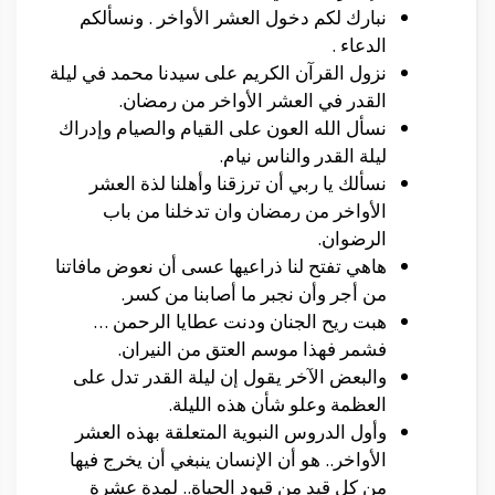
نبارك لكم دخول العشر الأواخر . ونسألكم
الدعاء .
نزول القرآن الكريم على سيدنا محمد في ليلة
القدر في العشر الأواخر من رمضان.
نسأل الله العون على القيام والصيام وإدراك
ليلة القدر والناس نيام.
نسألك يا ربي أن ترزقنا وأهلنا لذة العشر
الأواخر من رمضان وان تدخلنا من باب
الرضوان.
هاهي تفتح لنا ذراعيها عسى أن نعوض مافاتنا
من أجر وأن نجبر ما أصابنا من كسر.
هبت ريح الجنان ودنت عطايا الرحمن …
فشمر فهذا موسم العتق من النيران.
والبعض الآخر يقول إن ليلة القدر تدل على
العظمة وعلو شأن هذه الليلة.
وأول الدروس النبوية المتعلقة بهذه العشر
الأواخر.. هو أن الإنسان ينبغي أن يخرج فيها
من كل قيد من قيود الحياة.. لمدة عشرة