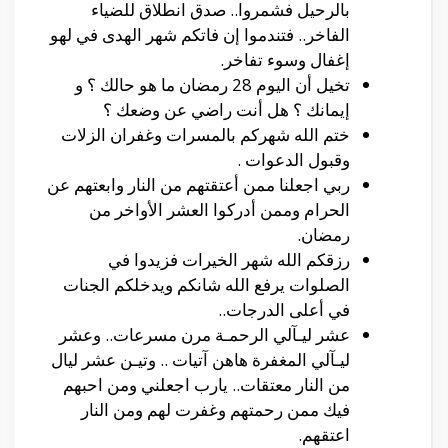
بالرحيل فشمروا.. صدق انطلاق للضياء
الفاخر.. فتندموا إن فاتكم شهر الهدى في لهو
إغفال وسوء تفاخر.
تخيل أن اليوم 28 رمضان ما هو حالك ؟ و
إيمانك ؟ هل أنت راضي عن وضعك ؟
ختم الله شهركم بالمسرات وغفران الزلات
وقبول الدعوات .
ربي اجعلنا ممن أعتقتهم من النار وابعتهم عن
الحرام وممن أدركوا العشر الأواخر من
رمضان.
رزقكم الله شهر الخيرات فزيدوا في
الصلوات يرفع الله شانكم ويدخلكم الجنات
في أعلى الدرجات..
عشر ليـآلي الرحمـة مرن مسرعات.. وعشر
ليـآلي المغفرة هاهن آتيات .. وتيـن عشر ليال
من النار معتقات.. يارب اجعلني ومن احبهم
فيك ممن رحمتهم وغفرت لهم ومن النار
اعتقهم.