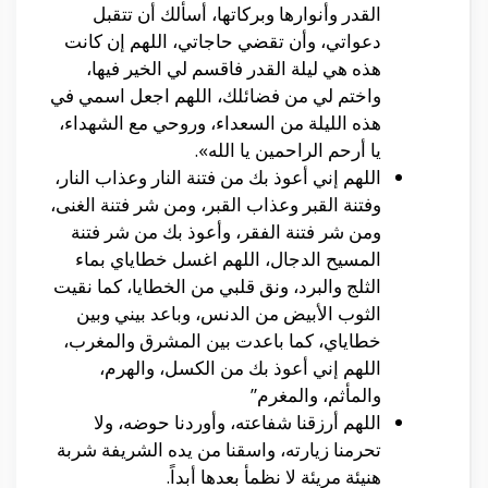
القدر وأنوارها وبركاتها، أسألك أن تتقبل
دعواتي، وأن تقضي حاجاتي، اللهم إن كانت
هذه هي ليلة القدر فاقسم لي الخير فيها،
واختم لي من فضائلك، اللهم اجعل اسمي في
هذه الليلة من السعداء، وروحي مع الشهداء،
يا أرحم الراحمين يا الله».
اللهم إني أعوذ بك من فتنة النار وعذاب النار،
وفتنة القبر وعذاب القبر، ومن شر فتنة الغنى،
ومن شر فتنة الفقر، وأعوذ بك من شر فتنة
المسيح الدجال، اللهم اغسل خطاياي بماء
الثلج والبرد، ونق قلبي من الخطايا، كما نقيت
الثوب الأبيض من الدنس، وباعد بيني وبين
خطاياي، كما باعدت بين المشرق والمغرب،
اللهم إني أعوذ بك من الكسل، والهرم،
والمأثم، والمغرم”
اللهم أرزقنا شفاعته، وأوردنا حوضه، ولا
تحرمنا زيارته، واسقنا من يده الشريفة شربة
هنيئة مريئة لا نظمأ بعدها أبداً.