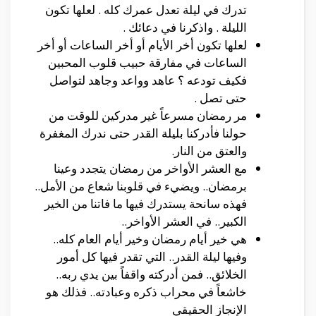
تدرك في ليلة تعدل عمرك كله . لعلها تكون
الليلة . واذكرنا في دعائك .
لعلها تكون أخر الأيام أو أخر الساعات أو أخر
الساعات في مفارقة حبيب قلوب المحبين
فكيف تودعه ؟ عاهد وواعد وجاهد لتواصل
حتى تصل .
مر رمضان مسرعاً غير مدركين للوقت من
حولنا فأدركنا بليلة القدر حتى ندرك المغفرة
والعتق من النار.
مع العشر الأواخر من رمضان يتجدد وعينا
برمضان.. ويضيء في قلوبنا شعاع من الأمل..
فهذه سانحة يستدرك فيها ما فاتنا من الخير
الكبير.. في العشر الأواخر..
هي خير أيام رمضان وخير أيام العام كله..
وفيها ليلة القدر.. التي تقدر فيها كل أمور
الخلائق.. فمن أدركته واقفاً بين يدي ربه..
خاشعاً في محراب ذكره وعبادته.. فذلك هو
الإنجاز الحقيقي