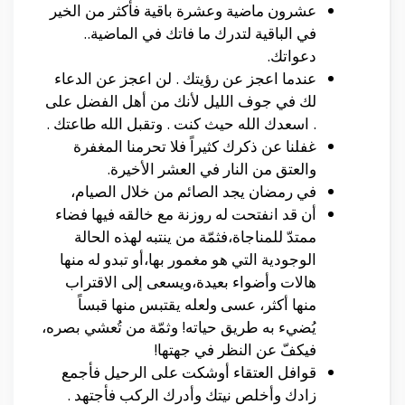
عشرون ماضية وعشرة باقية فأكثر من الخير
في الباقية لتدرك ما فاتك في الماضية..
دعواتك.
عندما اعجز عن رؤيتك . لن اعجز عن الدعاء
لك في جوف الليل لأنك من أهل الفضل على
. اسعدك الله حيث كنت . وتقبل الله طاعتك .
غفلنا عن ذكرك كثيراً فلا تحرمنا المغفرة
والعتق من النار في العشر الأخيرة.
في رمضان يجد الصائم من خلال الصيام،
أن قد انفتحت له روزنة مع خالقه فيها فضاء
ممتدّ للمناجاة،فثمّة من ينتبه لهذه الحالة
الوجودية التي هو مغمور بها،أو تبدو له منها
هالات وأضواء بعيدة،ويسعى إلى الاقتراب
منها أكثر، عسى ولعله يقتبس منها قبساً
يُضيء به طريق حياته! وثمّة من تُعشي بصره،
فيكفّ عن النظر في جهتها!
قوافل العتقاء أوشكت على الرحيل فأجمع
زادك وأخلص نيتك وأدرك الركب فأجتهد .