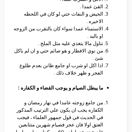
القئ عمدا .
الحيض و النفاث حتي لو كان في اللحظه
الاخيره .
الاستمناء عمدا سواء كان بالتقرب من الزوجه
او باليد .
تناول مالا يتغذي عليه مثل الملح .
من نوي الافطار و هو صائم حتي و ان لم ياكل
شئ .
اذا اكل او شرب او جامع ظانن بعدم طلوع
الفجر و ظهر خلاف ذلك .
ما يبطل الصيام و يوجب القضاء و الكفاره :
من جامع زوجته عامدا في نهار رمضان و
الكفاره يجب ان يكون علي الترتيب المذكور
في الحديث في قول جمهور العلماء ، فيجب
العتق اولا فان عجز فصيام شهرين متتابعين
فان عجز عنه اطعم 60 مسكينا من اوسط ما