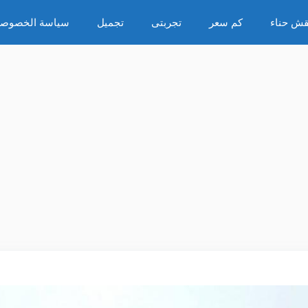
قش حناء
كم سعر
تجربتى
تجميل
سياسة الخصوصي