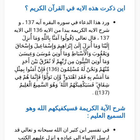
اين ذكرت هذه الايه في القرآن الكريم ؟
ورد هذا الدعاء في سوره البقره آيه 137 ، و
شرح الايه الكريمه يبدا من الايه 136 الي الايه
137 ، قال تعالي {قُولُوا آمَنَّا بِاللَّهِ وَمَا أُنزِلَ
إِلَيْنَا وَمَا أُنزِلَ إِلَىٰ إِبْرَاهِيمَ وَإِسْمَاعِيلَ وَإِسْحَاقَ
وَيَعْقُوبَ وَالْأَسْبَاطِ وَمَا أُوتِيَ مُوسَىٰ وَعِيسَىٰ
وَمَا أُوتِيَ النَّبِيُّونَ مِن رَّبِّهِمْ لَا نُفَرِّقُ بَيْنَ أَحَدٍ
مِّنْهُمْ وَنَحْنُ لَهُ مُسْلِمُونَ (136) فَإِنْ آمَنُوا بِمِثْلِ
مَا آمَنتُم بِهِ فَقَدِ اهْتَدَوا ۖ وَّإِن تَوَلَّوْا فَإِنَّمَا هُمْ فِي
شِقَاقٍ ۖ فَسَيَكْفِيكَهُمُ اللَّهُ ۚ وَهُوَ السَّمِيعُ الْعَلِيمُ
(137)} .
شرح الآية الكريمة فسيكفيكهم الله وهو
السميع العليم :
في تفسير ابن كثير ان الله سبحانه و تعالي قد
ارسل الانبياء الي عباده و انزل عليهم الكتب