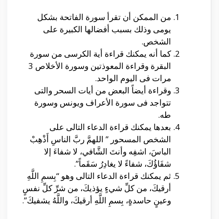
من الممكن أن تقرأ سورة الفاتحة بشكل
يومى وذلك بسبب أفضالها الكبيرة على
الشخص.
كما أنه يمكنك قراءة أية الكرسى من سورة
البقرة وقراءة المعوذتين وسورة الأخلاص 3
مرات فى اليوم الواحد.
وقراءة أيضاً البعض من أيات السحر والتى
تتواجد فى سورة الأعراف ويونس وسورة
طه.
بعدها يمكنك قراءة الدعاء التالى على
الشخص المسحور ” اللهمَّ ربَّ الناسِ أَذْهِبْ
الباسَ، اشفِه وأنتَ الشَّافي، لا شفاءَ إلا
شفَاؤُكَ، شفاءً لا يغادِرُ سَقَماً”.
ثم يمكنك قراءة الدعاء التالى وهو “بِسمِ اللَّهِ
أرقيكَ، من كلِّ شيءٍ يؤذيكَ، من شرِّ كلِّ نفسٍ
وعينٍ حاسدةٍ، بِسمِ اللَّهِ أرقيكَ، واللَّهُ يشفيكَ”.