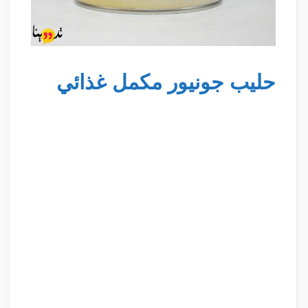
حليب جونيور مكمل غذائي