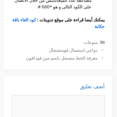
مضاعفة عدد الميجابايتس من خلال الأتصال
على الكود التالى و هو *660 #.
يمكنك أيضا قراءة على موقع تدوينات :
كود الغاء باقة
حكاية
التصنيفات
منوعات
دواعي استعمال فوسجنجال
معرفة الخط متسجل باسم مين فودافون
أضف تعليق
تعليق