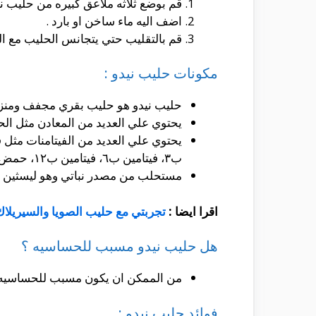
قم بوضع ثلاثه ملاعق كبيره من حليب ن
اضف اليه ماء ساخن او بارد .
قم بالتقليب حتي يتجانس الحليب مع الم
مكونات حليب نيدو :
حليب نيدو هو حليب بقري مجفف ومنزوع
يحتوي علي العديد من المعادن مثل الحد
ب٣، فيتامين ب٦، فيتامين ب١٢، حمض الفوليك وبيوتين .
مستحلب من مصدر نباتي وهو ليسثين ال
اقرا ايضا :
تجربتي مع حليب الصويا والسيريلاك
هل حليب نيدو مسبب للحساسيه ؟
من الممكن ان يكون مسبب للحساسيه ح
فوائد حليب نيدو :