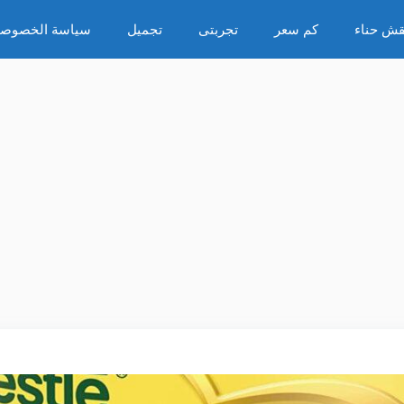
قش حناء
كم سعر
تجربتى
تجميل
سياسة الخصوصي