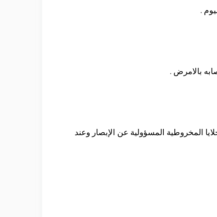
وم .
ابه بالامرض .
خلايا المخروطية المسؤولية عن الإبصار وعند