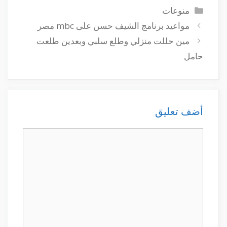
التصنيفات
منوعات
مواعيد برنامج الشيف حسن على mbc مصر
مين حللت منزلي وطلع سلبي وبعدين طلعت
حامل
أضف تعليق
تعليق