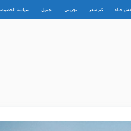
قش حناء
كم سعر
تجربتى
تجميل
سياسة الخصوصي