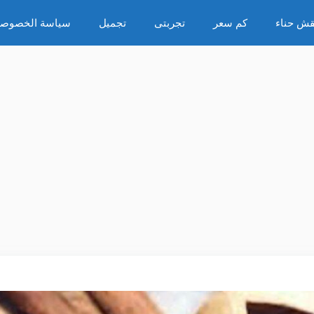
قش حناء
كم سعر
تجربتى
تجميل
سياسة الخصوصي