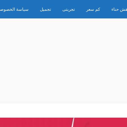
قش حناء
كم سعر
تجربتى
تجميل
سياسة الخصوصي