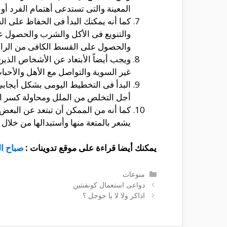
المعينة والتى تستدعى أهتمام الفرد أو
كما أنه يمكنك البدأ فى الحفاظ على ا
والتنويع فى الأكل والشرب والحصول على
والحصول على القسط الكافى من الراح
ويجب أيضاً الأبتعاد عن الأشخاص الذين 
غير السوية والتواصل مع الأهل والأحب
البدأ فى التخطيط اليومى بشكل أيجابى
أجل التخلص من الملل ومحاولة كسر ال
كما أنه من الممكن أن تبتعد عن البعض
يشعر بالمتعة منها وأستبدالها من خلال
يمكنك أيضا قراءة على موقع تدوينات :
صباح ال
التصنيفات
منوعات
دواعى استعمال كونفنتين
اذاكر ولا لا يا جوجل ؟