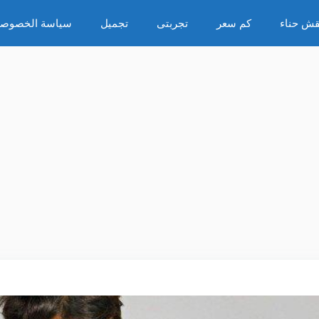
قش حناء
كم سعر
تجربتى
تجميل
سياسة الخصوصي