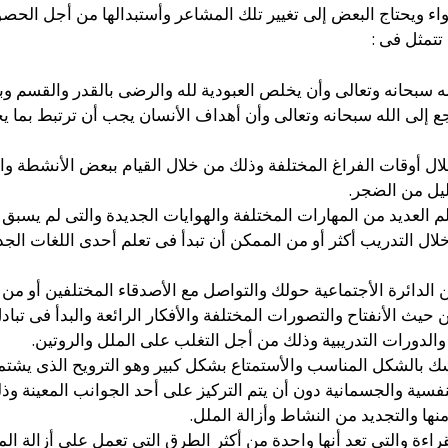
واء ويحتاج البعض إلى تغيير تلك المشاعر وأستبدالها من أجل الحص
تتمثل فى :
 سبحانه وتعالى وأن يخلص العبودية لله والرضى بالقدر والقسم 
جع إلى الله سبحانه وتعالى وأن أهداف الأنسان يجب أن ترتبط بما ي
ال أوقات الفراغ المختلفة وذلك من خلال القيام ببعض الأنشطة وال
ليل من الضجر.
 العديد من المهارات المختلفة والهوايات الجديدة والتى لم يسبق 
لال التدريب أكثر أو من الممكن أن تبدأ فى تعلم أحدى اللغات ا
 الدائرة الأجتماعية حولك والتواصل مع الأصدقاء المختلفين أو من
ن حيث الأنفتاح والتصورات المختلفة والأفكار الرائعة والبدأ فى تب
والدورات التدريبية وذلك من أجل التغلب على الملل والروتين.
فسك بالشكل المناسب والأستمتاع بشكل كبير وهو الترويح الذى يشتم
النفسية والجسمانية دون أن يتم التركيز على أحد الجوانب المعينة و
نها والتجديد من النشاط وأزالة الملل.
ءة والتى تعد أنها واحدة من أكثر الطرق التى تعمل على أزالة ال