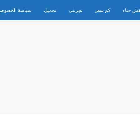
قش حناء
كم سعر
تجربتى
تجميل
سياسة الخصوصي