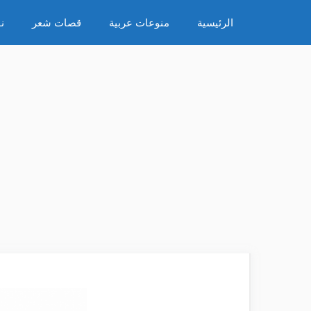
نتقل
الرئيسية
منوعات عربية
قصات شعر
ن
لى
لمحتوى