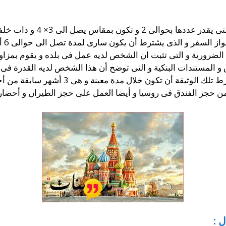
بمقاس يصل الى 3× 4 و ذات خلفية بيضاء.
يشترط أن يكون سارى لمدة تصل الى حوالى 6 أشهر تقريبا و به العديد من الصفحات الفارغة.
الضرورية و التى تثبت ان الشخص لديه عمل فى بلده و يقوم بمزاولت
و المستندات البنكية و التى توضح أن هذا الشخص لديه القدرة فى أ
ن خلال مدة معينة و هى 3 أشهر سابقة من أجل التأكيد على تلك الأموال.
 حجز الفندق فى روسيا و أيضا العمل على حجز الطيران و أحضار 
 :