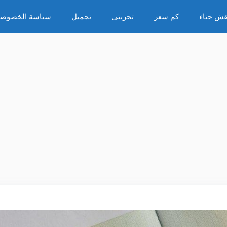
قش حناء
كم سعر
تجربتى
تجميل
سياسة الخصوصي