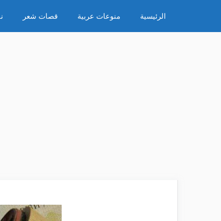
نتقل
الرئيسية
منوعات عربية
قصات شعر
ن
لى
لمحتوى