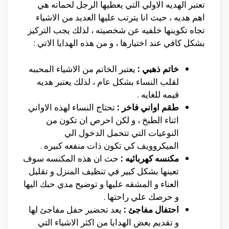
تعتبر الهديه الاولي التي يعطيها الرجل لحماته هي
اهم هديه ، حيث انا يترتب عليها العديد من الاشياء
تجاه تكوينها خلفيه عن شخصيته ، لذلك يجب التركيز
بشكل كافي عند اختيارها ، و من هذه الهدايا الاتي :
خاتم ذهبي :
يعتبر الخاتم من الاشياء المحببه
لقلب النساء بشكل عام ، لذلك يعتبر هديه
قيمه للغايه .
طقم اواني فاخر :
تحتاج النساء لهذه الاواني
اثناء الطبخ ، و لكن احرص ان تكون من
النوعيات التي تتحمل الدخول الي
الميكروويف كي تكون ذات منفعه كبيره .
مكنسه كهربائيه :
حث ان هذه المكنسه سوف
تعينها بشكل كبير في تنظيف المنزل و تقليل
العناء و المشقه عليها و توضيح مدي حبك اليها
و حرصك علي راحتها .
احتفال مفاجئ :
يعد تحضير حفل مفاجئ لها
و تقديم بعض الهدايا من اكثر الاشياء التي